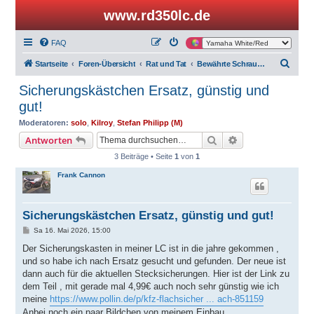
www.rd350lc.de
FAQ
S
Startseite
Foren-Übersicht
Rat und Tat
Bewährte Schraubertricks und Kniffe
u
Sicherungskästchen Ersatz, günstig und
c
gut!
h
Moderatoren:
solo
,
Kilroy
,
Stefan Philipp (M)
e
Suche
Erweiterte Suche
Antworten
3 Beiträge • Seite
1
von
1
Frank Cannon
Sicherungskästchen Ersatz, günstig und gut!
B
Sa 16. Mai 2026, 15:00
e
i
Der Sicherungskasten in meiner LC ist in die jahre gekommen ,
t
und so habe ich nach Ersatz gesucht und gefunden. Der neue ist
r
a
dann auch für die aktuellen Stecksicherungen. Hier ist der Link zu
g
dem Teil , mit gerade mal 4,99€ auch noch sehr günstig wie ich
meine
https://www.pollin.de/p/kfz-flachsicher ... ach-851159
Anbei noch ein paar Bildchen von meinem Einbau