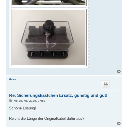
N
a
c
thias
h
o
b
Re: Sicherungskästchen Ersatz, günstig und gut!
e
n
B
Mo 25. Mai 2026, 07:53
e
i
Schöne Lösung!
t
r
a
Reicht die Länge der Originalkabel dafür aus?
g
N
a