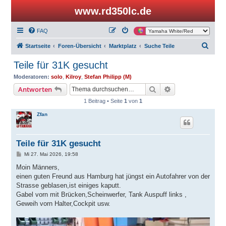
www.rd350lc.de
FAQ
S
Startseite
Foren-Übersicht
Marktplatz
Suche Teile
u
Teile für 31K gesucht
c
Moderatoren:
solo
,
Kilroy
,
Stefan Philipp (M)
h
Suche
Erweiterte Suche
Antworten
e
1 Beitrag • Seite
1
von
1
Zfan
Teile für 31K gesucht
B
Mi 27. Mai 2026, 19:58
e
i
Moin Männers,
t
einen guten Freund aus Hamburg hat jüngst ein Autofahrer von der
r
a
Strasse geblasen,ist einiges kaputt.
g
Gabel vorn mit Brücken,Scheinwerfer, Tank Auspuff links ,
Geweih vorn Halter,Cockpit usw.