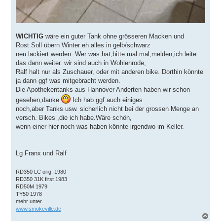
WICHTIG
wäre ein guter Tank ohne grösseren Macken und
Rost.Soll übern Winter eh alles in gelb/schwarz
neu lackiert werden. Wer was hat,bitte mal mal,melden,ich leite
das dann weiter. wir sind auch in Wohlenrode,
Ralf halt nur als Zuschauer, oder mit anderen bike. Dorthin könnte
ja dann ggf was mitgebracht werden.
Die Apothekentanks aus Hannover Anderten haben wir schon
gesehen,danke
Ich hab ggf auch einiges
noch,aber Tanks usw. sicherlich nicht bei der grossen Menge an
versch. Bikes ,die ich habe.Wäre schön,
wenn einer hier noch was haben könnte irgendwo im Keller.
Lg Franx und Ralf
RD350 LC orig. 1980
RD350 31K first 1983
RD50M 1979
TY50 1978
mehr unter...
www.smokeville.de
N