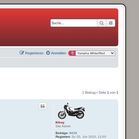
Suche
Erweiterte S
Registrieren
Anmelden
1 Beitrag • Seite
1
von
1
Kilroy
Site Admin
Beiträge:
8418
Registriert:
So 20. Jun 2010, 12:03