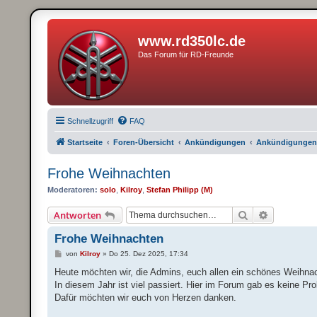
www.rd350lc.de
Das Forum für RD-Freunde
Schnellzugriff
FAQ
Startseite
Foren-Übersicht
Ankündigungen
Ankündigunge
Frohe Weihnachten
Moderatoren:
solo
,
Kilroy
,
Stefan Philipp (M)
Suche
Erweiterte
Antworten
Frohe Weihnachten
B
von
Kilroy
»
Do 25. Dez 2025, 17:34
e
i
Heute möchten wir, die Admins, euch allen ein schönes Weihna
t
In diesem Jahr ist viel passiert. Hier im Forum gab es keine P
r
a
Dafür möchten wir euch von Herzen danken.
g