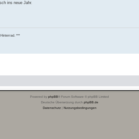
sch ins neue Jahr.
Hinterrad. ***
Powered by
phpBB
® Forum Software © phpBB Limited
Deutsche Übersetzung durch
phpBB.de
Datenschutz
|
Nutzungsbedingungen