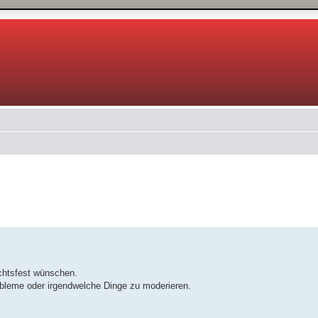
n
 Suche
chtsfest wünschen.
robleme oder irgendwelche Dinge zu moderieren.