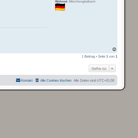
Wohnort:
Mönchengladbach
N
a
1 Beitrag • Seite
1
von
1
c
h
o
Gehe zu
b
e
n
Kontakt
Alle Cookies löschen
Alle Zeiten sind
UTC+01:00