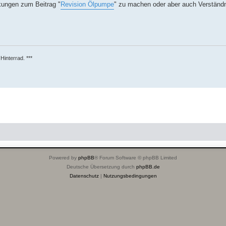
kungen zum Beitrag "
Revision Ölpumpe
" zu machen oder aber auch Verständn
Hinterrad. ***
Powered by
phpBB
® Forum Software © phpBB Limited
Deutsche Übersetzung durch
phpBB.de
Datenschutz
|
Nutzungsbedingungen