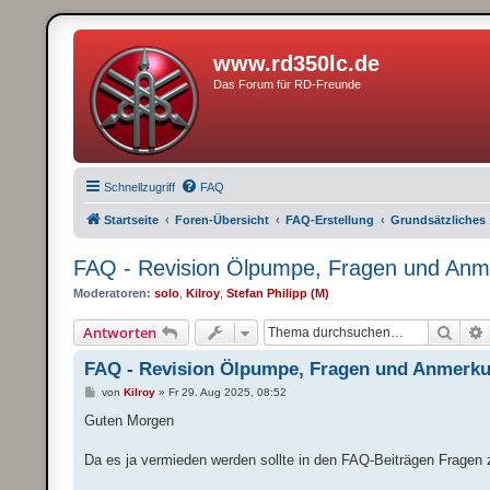
www.rd350lc.de
Das Forum für RD-Freunde
Schnellzugriff
FAQ
Startseite
Foren-Übersicht
FAQ-Erstellung
Grundsätzliches
FAQ - Revision Ölpumpe, Fragen und An
Moderatoren:
solo
,
Kilroy
,
Stefan Philipp (M)
Such
Antworten
FAQ - Revision Ölpumpe, Fragen und Anmerk
B
von
Kilroy
»
Fr 29. Aug 2025, 08:52
e
i
Guten Morgen
t
r
a
Da es ja vermieden werden sollte in den FAQ-Beiträgen Fragen zu
g