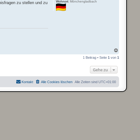
Wohnort:
Mönchengladbach
isfragen zu stellen und zu
N
a
1 Beitrag • Seite
1
von
1
c
h
o
Gehe zu
b
e
n
Kontakt
Alle Cookies löschen
Alle Zeiten sind
UTC+01:00