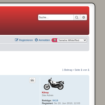
Suche
Erweiterte S
Registrieren
Anmelden
1 Beitrag • Seite
1
von
1
Kilroy
Site Admin
Beiträge:
8418
Registriert:
So 20. Jun 2010, 12:03