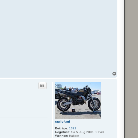
N
a
c
h
o
b
e
n
stullefumi
Beiträge:
1322
Registriert:
Sa 5. Aug 2006, 21:43
Wohnort:
Haltern