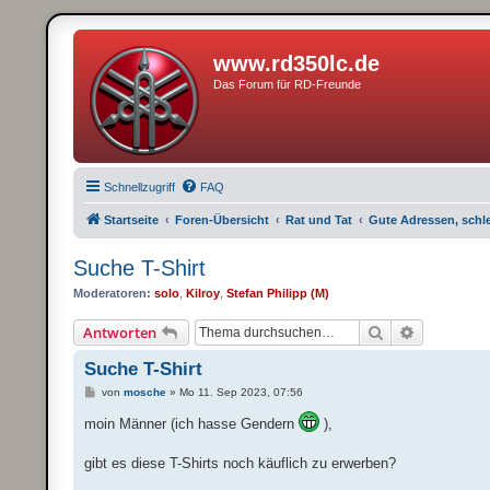
www.rd350lc.de
Das Forum für RD-Freunde
Schnellzugriff
FAQ
Startseite
Foren-Übersicht
Rat und Tat
Gute Adressen, schl
Suche T-Shirt
Moderatoren:
solo
,
Kilroy
,
Stefan Philipp (M)
Suche
Erweiterte
Antworten
Suche T-Shirt
B
von
mosche
»
Mo 11. Sep 2023, 07:56
e
i
moin Männer (ich hasse Gendern
),
t
r
a
gibt es diese T-Shirts noch käuflich zu erwerben?
g