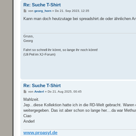
Re: Suche T-Shirt
B
von
georg_horn
»
Do 21. Sep 2023, 12:35
e
i
Kann man doch heutzutage bei spreadshirt.de oder ähnlichen A
t
r
a
g
Gruss,
Georg
Fahrt so schnell ihr könnt, so lange ihr noch könnt!
(Uli Peil im XJ-Forum)
Re: Suche T-Shirt
B
von
Anderl
»
Do 21. Aug 2025, 00:45
e
i
Mahlzeit.
t
Jep...diese Kollektion hatte ich in die RD-Welt gebracht. Waren 
r
a
weitergegeben. Das ist aber schon so lange her....da war Methu
g
Ciao
Anderl
www.proasyl.de