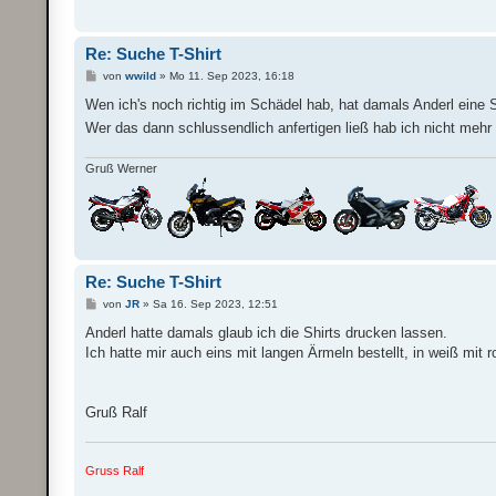
Re: Suche T-Shirt
B
von
wwild
»
Mo 11. Sep 2023, 16:18
e
i
Wen ich's noch richtig im Schädel hab, hat damals Anderl ein
t
Wer das dann schlussendlich anfertigen ließ hab ich nicht meh
r
a
g
Gruß Werner
Re: Suche T-Shirt
B
von
JR
»
Sa 16. Sep 2023, 12:51
e
i
Anderl hatte damals glaub ich die Shirts drucken lassen.
t
Ich hatte mir auch eins mit langen Ärmeln bestellt, in weiß mit 
r
a
g
Gruß Ralf
Gruss Ralf