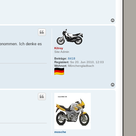
N
a
c
h
o
b
 genommen. Ich denke es
e
Kilroy
n
Site Admin
Beiträge:
8418
Registriert:
So 20. Jun 2010, 12:03
Wohnort:
Mönchengladbach
N
a
c
h
o
b
e
n
mosche