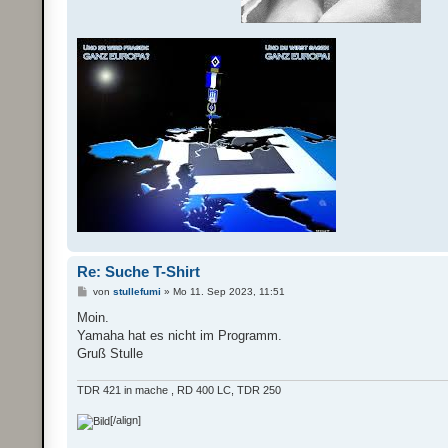
Re: Suche T-Shirt
B
von
stullefumi
»
Mo 11. Sep 2023, 11:51
e
i
Moin.
t
Yamaha hat es nicht im Programm.
r
a
Gruß Stulle
g
TDR 421 in mache , RD 400 LC, TDR 250
[/align]