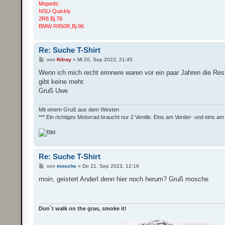
Mopeds:
NSU-Quickly
2R8 Bj.78
BMW R850R,Bj.96
Re: Suche T-Shirt
B
von
Kilroy
»
Mi 20. Sep 2023, 21:45
e
i
Wenn ich mich recht erinnere waren vor ein paar Jahren die R
t
gibt keine mehr.
r
a
Gruß Uwe
g
Mit einem Gruß aus dem Westen
*** Ein richtiges Motorrad braucht nur 2 Ventile. Eins am Vorder- und eins am 
Re: Suche T-Shirt
B
von
mosche
»
Do 21. Sep 2023, 12:16
e
i
moin, geistert Anderl denn hier noch herum? Gruß mosche
t
r
a
g
Don´t walk on the gras, smoke it!