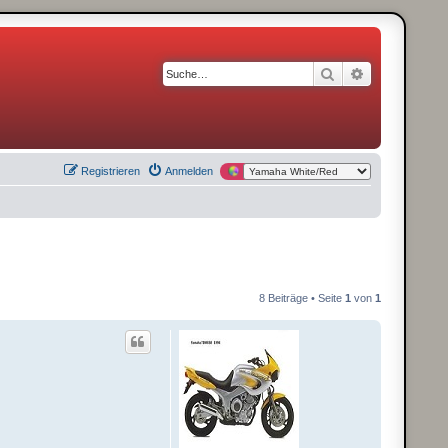
Suche
Erweiterte S
Registrieren
Anmelden
8 Beiträge • Seite
1
von
1