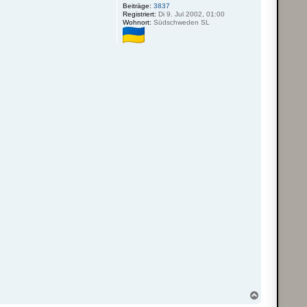
Beiträge:
3837
Registriert:
Di 9. Jul 2002, 01:00
Wohnort:
Südschweden SL
N
a