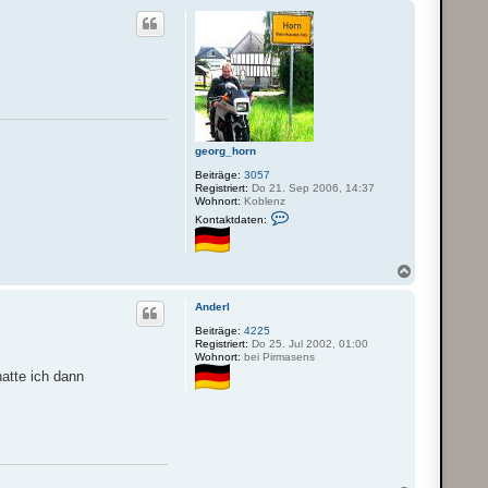
c
h
o
b
e
n
georg_horn
Beiträge:
3057
Registriert:
Do 21. Sep 2006, 14:37
Wohnort:
Koblenz
K
Kontaktdaten:
o
n
t
a
N
k
a
t
c
d
Anderl
h
a
o
Beiträge:
4225
t
Registriert:
Do 25. Jul 2002, 01:00
e
b
Wohnort:
bei Pirmasens
n
e
v
hatte ich dann
n
o
n
g
e
o
r
g
_
h