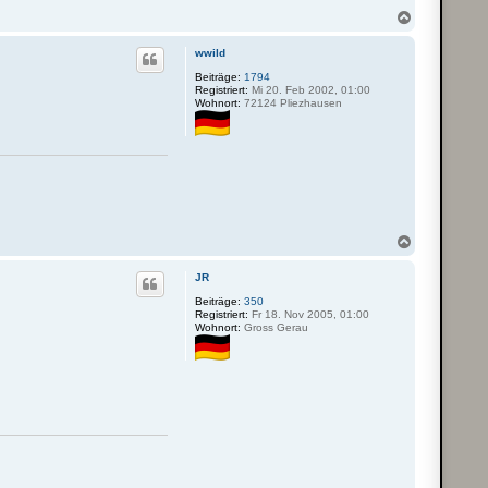
N
a
c
wwild
h
o
Beiträge:
1794
Registriert:
Mi 20. Feb 2002, 01:00
b
Wohnort:
72124 Pliezhausen
e
n
N
a
c
JR
h
o
Beiträge:
350
Registriert:
Fr 18. Nov 2005, 01:00
b
Wohnort:
Gross Gerau
e
n