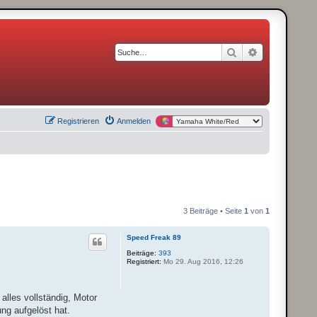
Suche
Erweiterte S
Registrieren
Anmelden
3 Beiträge • Seite
1
von
1
Speed Freak 89
Beiträge:
393
Registriert:
Mo 29. Aug 2016, 12:26
alles vollständig, Motor
ng aufgelöst hat.