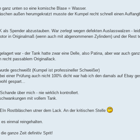
ich ganz unten so eine komische Blase = Wasser.
äschen außen herumgekratzt musste der Kumpel recht schnell einen Auffangbeh
K als Spender abzustauben. War zerlegt wegen defekten Auslasswalzen - lei
otor in Originalmaß (wenn auch mit abgenommenen Zylindern) und der Rest tei
agert war - der Tank hatte zwar eine Delle, also Patina, aber war auch ganz
in recht passablem Originallack.
wurde geschweißt (Kumpel ist professineller Schweißer)
ei einer Prüfung auch nicht 100% dicht war hab ich den damals auf Ebay gest
ohl gespart...
Schande über mich - nie wirklich kontrollert.
rschwankungen mit vollem Tank.
In Rostbläschen utner dem Lack. An der kritischen Stelle
 es einmal reingehalten.
ie ganze Zeit definitiv Sprit!