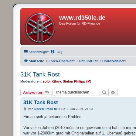
www.rd350lc.de
Das Forum für RD-Freunde
Schnellzugriff
FAQ
Startseite
Foren-Übersicht
Rat und Tat
Horrorkabinett
31K Tank Rost
Moderatoren:
solo
,
Kilroy
,
Stefan Philipp (M)
Suche
Erweiterte
Antworten
31K Tank Rost
B
von
Speed Freak 89
»
So 1. Jun 2025, 21:03
e
i
Ein an sich ja bekanntes Problem...
t
r
a
Vor vielen Jahren (2010 müsste es gewesen sein) hab ich mir mei
g
war vor 1-2000km grad mit Originalteilen auf 1. Übermaß gebrac