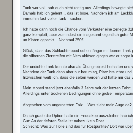
Tank war voll, sah auch nicht rostig aus. Allerdings bewegte s
Damals hab ich gelernt... das ist böse. Nachdem ich am Lackbl
immerhin fast voller Tank - suchen.
Ich hatte dann noch die Chance vom Verkäufer eine zerlegte 31
ganz komplett, aber zumindest ein insgesamt eigentlich guter M
un Kisten gepackt... Nochmal 250€.
Glück, dass das Schlachtmoped schon länger mit leerem Tank gel
die silbernen Zierstreifen mit Nitro ablösen gingen war er sogar 
Der undichte Tank konnte also als Übungsobjekt herhalten und 
Nachdem der Tank dann aber nur herumlag, Platz brauchte und b
Inzwischen weiß ich, dass die selten werden und hätte mir das w
Mein Moped stand jetzt ebenfalls 3 Jahre seit der letzten Fahrt. 
Allerdings unter trockenen Bedingungen ohne große Temperatu
Abgesehen vom angerosteten Falz... Was sieht mein Auge da? E
Da ich grade die Option hatte ein Endoskop auszuleihen hab ich
Gut: An der tiefsten Stelle ist nahezu kein Rost.
Schlecht: Was zur Hölle sind das für Rostpunkte? Dort war über d