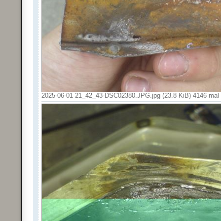
2025-06-01 21_42_43-DSC02380.JPG.jpg (23.8 KiB) 4146 mal 