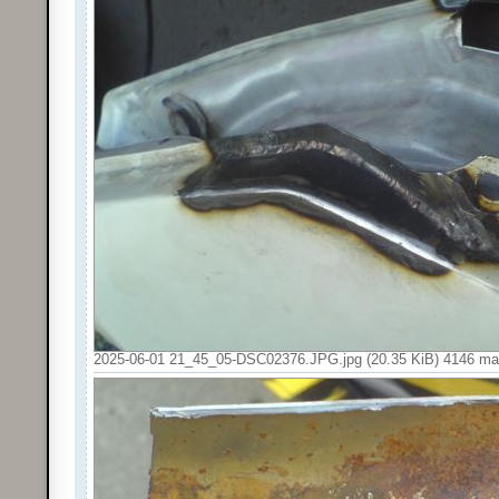
2025-06-01 21_45_05-DSC02376.JPG.jpg (20.35 KiB) 4146 mal