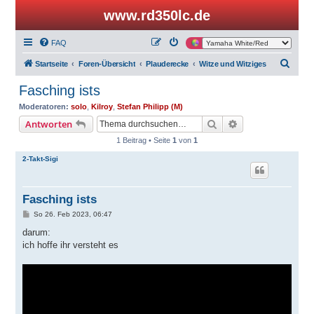
www.rd350lc.de
FAQ
S
Startseite
Foren-Übersicht
Plauderecke
Witze und Witziges
u
Fasching ists
c
Moderatoren:
solo
,
Kilroy
,
Stefan Philipp (M)
h
Suche
Erweiterte Suche
Antworten
e
1 Beitrag • Seite
1
von
1
2-Takt-Sigi
Fasching ists
B
So 26. Feb 2023, 06:47
e
i
darum:
t
ich hoffe ihr versteht es
r
a
g