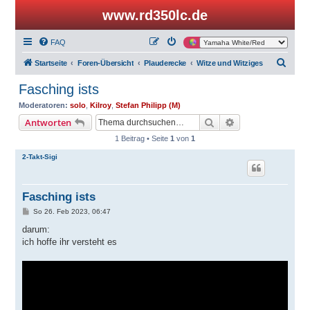
www.rd350lc.de
FAQ
S
Startseite
Foren-Übersicht
Plauderecke
Witze und Witziges
u
Fasching ists
c
Moderatoren:
solo
,
Kilroy
,
Stefan Philipp (M)
h
Suche
Erweiterte Suche
Antworten
e
1 Beitrag • Seite
1
von
1
2-Takt-Sigi
Fasching ists
B
So 26. Feb 2023, 06:47
e
i
darum:
t
ich hoffe ihr versteht es
r
a
g