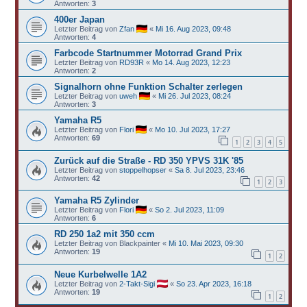
Antworten:
3
400er Japan
Letzter Beitrag von
Zfan
«
Mi 16. Aug 2023, 09:48
Antworten:
4
Farbcode Startnummer Motorrad Grand Prix
Letzter Beitrag von
RD93R
«
Mo 14. Aug 2023, 12:23
Antworten:
2
Signalhorn ohne Funktion Schalter zerlegen
Letzter Beitrag von
uweh
«
Mi 26. Jul 2023, 08:24
Antworten:
3
Yamaha R5
Letzter Beitrag von
Flori
«
Mo 10. Jul 2023, 17:27
Antworten:
69
1
2
3
4
5
Zurück auf die Straße - RD 350 YPVS 31K '85
Letzter Beitrag von
stoppelhopser
«
Sa 8. Jul 2023, 23:46
Antworten:
42
1
2
3
Yamaha R5 Zylinder
Letzter Beitrag von
Flori
«
So 2. Jul 2023, 11:09
Antworten:
6
RD 250 1a2 mit 350 ccm
Letzter Beitrag von
Blackpainter
«
Mi 10. Mai 2023, 09:30
Antworten:
19
1
2
Neue Kurbelwelle 1A2
Letzter Beitrag von
2-Takt-Sigi
«
So 23. Apr 2023, 16:18
Antworten:
19
1
2