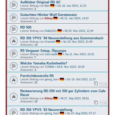
Aufkleber Original RD AC
Letzter Beitrag von
Ben
«
Do 18. Jan 2024, 11:23
Antworten:
2
Gutachten Höcker Wulf Gerstemaier
Letzter Beitrag von
Kilroy
«
Mi 10. Jan 2024, 14:07
Antworten:
2
RD 500
Letzter Beitrag von
Relle2211
«
Mi 29. Nov 2023, 12:45
RD 350 YPVS `84 Neuvorstellung aus Gummersbach
Letzter Beitrag von
Grannini
«
So 19. Nov 2023, 21:49
Antworten:
14
R5 Vergaser Setup, Ölpumpe
Letzter Beitrag von
morrvaddi
«
Sa 11. Nov 2023, 10:31
Antworten:
7
Welche Yamaha Kurbelwelle?
Letzter Beitrag von
TOM66
«
Mi 8. Nov 2023, 18:29
Antworten:
3
Fernlichtkontrolle R5
Letzter Beitrag von
georg_horn
«
Do 19. Okt 2023, 11:37
Antworten:
21
1
2
Restaurierung RD 250 mit 350 ger Zylindern zum Cafe
Racer
Letzter Beitrag von
Kilroy
«
Mi 27. Sep 2023, 09:01
Antworten:
15
1
2
RD 350 YPVS `83 Neuvorstellung
Letzter Beitrag von
georg_horn
«
So 27. Aug 2023, 07:17