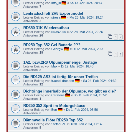
Letzter Beitrag von
mfo_si
«
Sa 13. Apr 2024, 20:14
Antworten:
7
Lenkradschloß 2R8 Exportmodel
Letzter Beitrag von
stresa
«
Mo 25. Mär 2024, 19:24
Antworten:
3
RD350 31K Wiederaufbau
Letzter Beitrag von
lukas2046
«
So 24. Mär 2024, 22:26
Antworten:
26
1
2
RD250 Typ 352 Gel Batterie ???
Letzter Beitrag von
GeorgW
«
Di 12. Mär 2024, 20:31
Antworten:
19
1
2
1A2, bzw.2R8 Ölpumpenmenge, Justage
Letzter Beitrag von
Max
«
Di 12. Mär 2024, 16:45
Antworten:
8
Die RD125 AS3 ist fertig für unser Treffen
Letzter Beitrag von
fraenki-dresden
«
Sa 24. Feb 2024, 04:32
Antworten:
12
Dichtringe innerhalb der Ölpumpe, wo gibt es die?
Letzter Beitrag von
Carstene
«
So 11. Feb 2024, 13:52
Antworten:
1
RD250 352 Sprit im Motorgehäuse
Letzter Beitrag von
Ben
«
Do 1. Feb 2024, 06:56
Antworten:
8
Dämmwolle Flöte RD250 Typ 352
Letzter Beitrag von
StefanLZL
«
Di 30. Jan 2024, 17:14
Antworten:
5