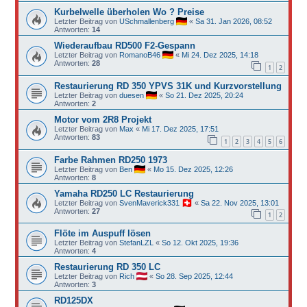
Kurbelwelle überholen Wo ? Preise
Letzter Beitrag von
USchmallenberg
«
Sa 31. Jan 2026, 08:52
Antworten:
14
Wiederaufbau RD500 F2-Gespann
Letzter Beitrag von
RomanoB46
«
Mi 24. Dez 2025, 14:18
Antworten:
28
1
2
Restaurierung RD 350 YPVS 31K und Kurzvorstellung
Letzter Beitrag von
duesen
«
So 21. Dez 2025, 20:24
Antworten:
2
Motor vom 2R8 Projekt
Letzter Beitrag von
Max
«
Mi 17. Dez 2025, 17:51
Antworten:
83
1
2
3
4
5
6
Farbe Rahmen RD250 1973
Letzter Beitrag von
Ben
«
Mo 15. Dez 2025, 12:26
Antworten:
8
Yamaha RD250 LC Restaurierung
Letzter Beitrag von
SvenMaverick331
«
Sa 22. Nov 2025, 13:01
Antworten:
27
1
2
Flöte im Auspuff lösen
Letzter Beitrag von
StefanLZL
«
So 12. Okt 2025, 19:36
Antworten:
4
Restaurierung RD 350 LC
Letzter Beitrag von
Rich
«
So 28. Sep 2025, 12:44
Antworten:
3
RD125DX