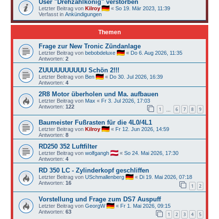
User "Drehzahlkönig" verstorben
Letzter Beitrag von
Kilroy
«
So 19. Mär 2023, 11:39
Verfasst in
Ankündigungen
Themen
Frage zur New Tronic Zündanlage
Letzter Beitrag von
bebobdeluxe
«
Do 6. Aug 2026, 11:35
Antworten:
2
ZUUUUUUUUUU Schön 2!!!
Letzter Beitrag von
Ben
«
Do 30. Jul 2026, 16:39
Antworten:
4
2R8 Motor überholen und Ma. aufbauen
Letzter Beitrag von
Max
«
Fr 3. Jul 2026, 17:03
Antworten:
122
1
6
7
8
9
…
Baumeister Fußrasten für die 4L0/4L1
Letzter Beitrag von
Kilroy
«
Fr 12. Jun 2026, 14:59
Antworten:
8
RD250 352 Luftfilter
Letzter Beitrag von
wolfgangh
«
So 24. Mai 2026, 17:30
Antworten:
4
RD 350 LC - Zylinderkopf geschliffen
Letzter Beitrag von
USchmallenberg
«
Di 19. Mai 2026, 07:18
Antworten:
16
1
2
Vorstellung und Frage zum DS7 Auspuff
Letzter Beitrag von
GeorgW
«
Fr 1. Mai 2026, 09:15
Antworten:
63
1
2
3
4
5