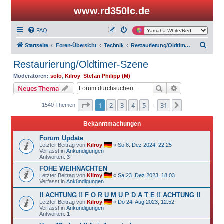
www.rd350lc.de
FAQ
S
Startseite
Foren-Übersicht
Technik
Restaurierung/Oldtimer-Szene
u
Restaurierung/Oldtimer-Szene
c
Moderatoren:
solo
,
Kilroy
,
Stefan Philipp (M)
h
Suche
Erweiterte Suc
Neues Thema
e
Seite
1
von
31
1
2
3
4
5
31
Nächste
1540 Themen
…
Bekanntmachungen
Forum Update
Letzter Beitrag von
Kilroy
«
So 8. Dez 2024, 22:25
Verfasst in
Ankündigungen
Antworten:
3
FOHE WEIHNACHTEN
Letzter Beitrag von
Kilroy
«
Sa 23. Dez 2023, 18:03
Verfasst in
Ankündigungen
!! ACHTUNG !! F O R U M U P D A T E !! ACHTUNG !!
Letzter Beitrag von
Kilroy
«
Do 24. Aug 2023, 12:52
Verfasst in
Ankündigungen
Antworten:
1