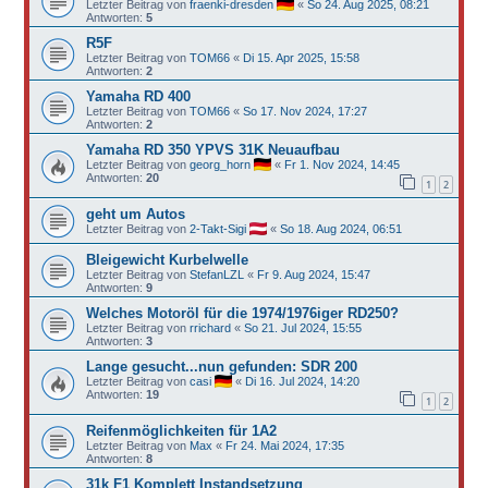
Letzter Beitrag von
fraenki-dresden
«
So 24. Aug 2025, 08:21
Antworten:
5
R5F
Letzter Beitrag von
TOM66
«
Di 15. Apr 2025, 15:58
Antworten:
2
Yamaha RD 400
Letzter Beitrag von
TOM66
«
So 17. Nov 2024, 17:27
Antworten:
2
Yamaha RD 350 YPVS 31K Neuaufbau
Letzter Beitrag von
georg_horn
«
Fr 1. Nov 2024, 14:45
Antworten:
20
1
2
geht um Autos
Letzter Beitrag von
2-Takt-Sigi
«
So 18. Aug 2024, 06:51
Bleigewicht Kurbelwelle
Letzter Beitrag von
StefanLZL
«
Fr 9. Aug 2024, 15:47
Antworten:
9
Welches Motoröl für die 1974/1976iger RD250?
Letzter Beitrag von
rrichard
«
So 21. Jul 2024, 15:55
Antworten:
3
Lange gesucht...nun gefunden: SDR 200
Letzter Beitrag von
casi
«
Di 16. Jul 2024, 14:20
Antworten:
19
1
2
Reifenmöglichkeiten für 1A2
Letzter Beitrag von
Max
«
Fr 24. Mai 2024, 17:35
Antworten:
8
31k F1 Komplett Instandsetzung