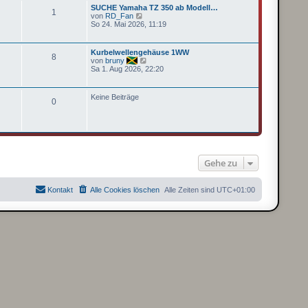
t
t
SUCHE Yamaha TZ 350 ab Modell…
r
1
e
N
von
RD_Fan
a
r
e
So 24. Mai 2026, 11:19
g
B
u
e
e
i
s
Kurbelwellengehäuse 1WW
t
8
t
N
von
bruny
r
e
e
Sa 1. Aug 2026, 22:20
a
r
u
g
B
e
e
s
Keine Beiträge
i
0
t
t
e
r
r
a
B
g
e
i
t
r
Gehe zu
a
g
Kontakt
Alle Cookies löschen
Alle Zeiten sind
UTC+01:00