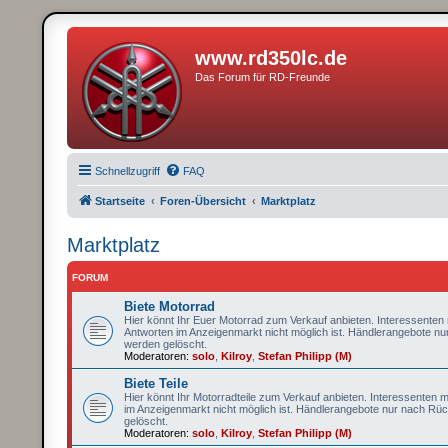
www.rd350lc.de
Das Forum für RD-Freunde
Schnellzugriff
FAQ
Startseite
Foren-Übersicht
Marktplatz
Marktplatz
FORUM
Biete Motorrad
Hier könnt Ihr Euer Motorrad zum Verkauf anbieten. Interessenten
Antworten im Anzeigenmarkt nicht möglich ist. Händlerangebote nu
werden gelöscht.
Moderatoren:
solo
,
Kilroy
,
Stefan Philipp (M)
Biete Teile
Hier könnt Ihr Motorradteile zum Verkauf anbieten. Interessenten 
im Anzeigenmarkt nicht möglich ist. Händlerangebote nur nach Rüc
gelöscht.
Moderatoren:
solo
,
Kilroy
,
Stefan Philipp (M)