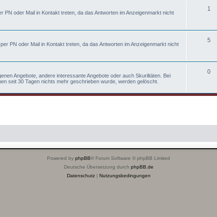
1
 PN oder Mail in Kontakt treten, da das Antworten im Anzeigenmarkt nicht
5
per PN oder Mail in Kontakt treten, da das Antworten im Anzeigenmarkt nicht
0
igenen Angebote, andere interessante Angebote oder auch Skuriltäten. Bei
n seit 30 Tagen nichts mehr geschrieben wurde, werden gelöscht.
Powered by
phpBB
® Forum Software © phpBB Limited
Deutsche Übersetzung durch
phpBB.de
Datenschutz
|
Nutzungsbedingungen