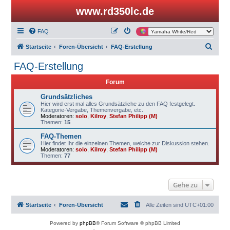
www.rd350lc.de
FAQ
S
Startseite
Foren-Übersicht
FAQ-Erstellung
u
FAQ-Erstellung
c
Forum
h
e
Grundsätzliches
Hier wird erst mal alles Grundsätzliche zu den FAQ festgelegt.
Kategorie-Vergabe, Themenvergabe, etc.
Moderatoren:
solo
,
Kilroy
,
Stefan Philipp (M)
Themen:
15
FAQ-Themen
Hier findet Ihr die einzelnen Themen, welche zur Diskussion stehen.
Moderatoren:
solo
,
Kilroy
,
Stefan Philipp (M)
Themen:
77
Gehe zu
Startseite
Foren-Übersicht
Alle Zeiten sind
UTC+01:00
Powered by
phpBB
® Forum Software © phpBB Limited