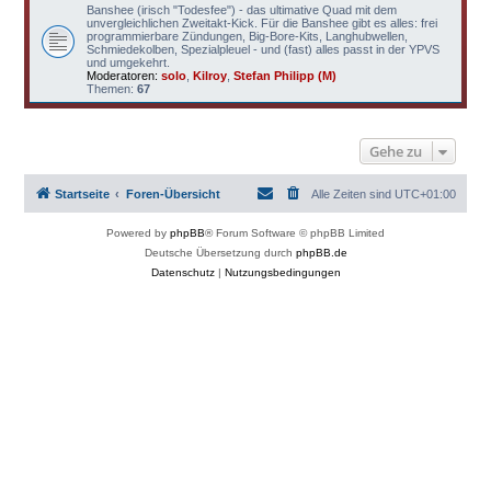
Banshee (irisch "Todesfee") - das ultimative Quad mit dem
unvergleichlichen Zweitakt-Kick. Für die Banshee gibt es alles: frei
programmierbare Zündungen, Big-Bore-Kits, Langhubwellen,
Schmiedekolben, Spezialpleuel - und (fast) alles passt in der YPVS
und umgekehrt.
Moderatoren:
solo
,
Kilroy
,
Stefan Philipp (M)
Themen:
67
Gehe zu
Startseite
Foren-Übersicht
Alle Zeiten sind
UTC+01:00
Powered by
phpBB
® Forum Software © phpBB Limited
Deutsche Übersetzung durch
phpBB.de
Datenschutz
|
Nutzungsbedingungen