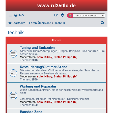
www.rd350lc.de
FAQ
S
Startseite
Foren-Übersicht
Technik
u
Technik
c
Forum
h
e
Tuning und Umbauten
Alles zum Thema: Anregungen, Fragen, Beispiele - und natürlich Eure
besten Stücke.
Moderatoren:
solo
,
Kilroy
,
Stefan Philipp (M)
Themen:
3016
Restaurierung/Oldtimer-Szene
Die Welt der Klassiker, Oldtimer und Youngtimer, der Sammler und
Restaurateure von Zweitakt Yamahas.
Moderatoren:
solo
,
Kilroy
,
Stefan Philipp (M)
Themen:
1540
Wartung und Reparatur
Wenn Schäden auftreten, die in der heilen Welt der Werkstattliteratur
nicht
vorkommen, ist guter Rat nicht teuer - Du findest ihn hier.
Moderatoren:
solo
,
Kilroy
,
Stefan Philipp (M)
Themen:
1460
Banshee Zone