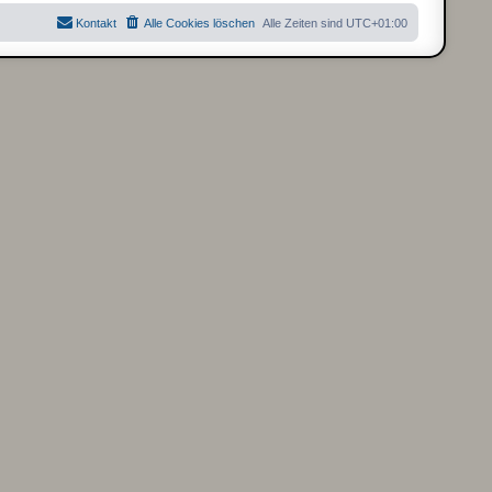
t
B
r
e
Kontakt
Alle Cookies löschen
Alle Zeiten sind
UTC+01:00
a
i
g
t
r
a
g