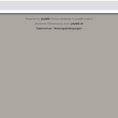
Powered by
phpBB
® Forum Software © phpBB Limited
Deutsche Übersetzung durch
phpBB.de
Datenschutz
|
Nutzungsbedingungen