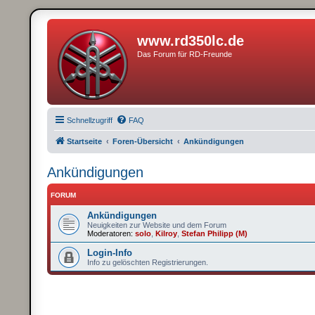
www.rd350lc.de
Das Forum für RD-Freunde
Schnellzugriff
FAQ
Startseite
Foren-Übersicht
Ankündigungen
Ankündigungen
FORUM
Ankündigungen
Neuigkeiten zur Website und dem Forum
Moderatoren:
solo
,
Kilroy
,
Stefan Philipp (M)
Login-Info
Info zu gelöschten Registrierungen.