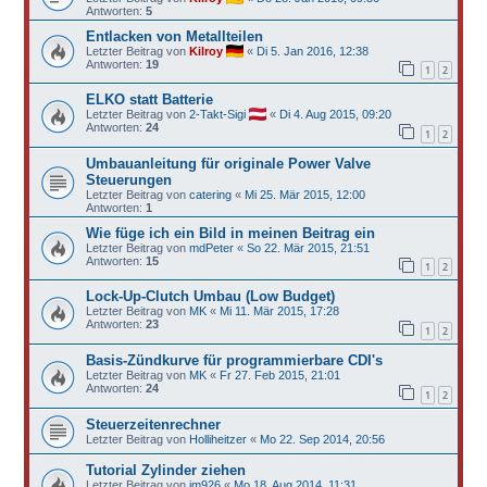
Antworten:
5
Entlacken von Metallteilen
Letzter Beitrag von
Kilroy
«
Di 5. Jan 2016, 12:38
Antworten:
19
1
2
ELKO statt Batterie
Letzter Beitrag von
2-Takt-Sigi
«
Di 4. Aug 2015, 09:20
Antworten:
24
1
2
Umbauanleitung für originale Power Valve
Steuerungen
Letzter Beitrag von
catering
«
Mi 25. Mär 2015, 12:00
Antworten:
1
Wie füge ich ein Bild in meinen Beitrag ein
Letzter Beitrag von
mdPeter
«
So 22. Mär 2015, 21:51
Antworten:
15
1
2
Lock-Up-Clutch Umbau (Low Budget)
Letzter Beitrag von
MK
«
Mi 11. Mär 2015, 17:28
Antworten:
23
1
2
Basis-Zündkurve für programmierbare CDI's
Letzter Beitrag von
MK
«
Fr 27. Feb 2015, 21:01
Antworten:
24
1
2
Steuerzeitenrechner
Letzter Beitrag von
Holliheitzer
«
Mo 22. Sep 2014, 20:56
Tutorial Zylinder ziehen
Letzter Beitrag von
jm926
«
Mo 18. Aug 2014, 11:31