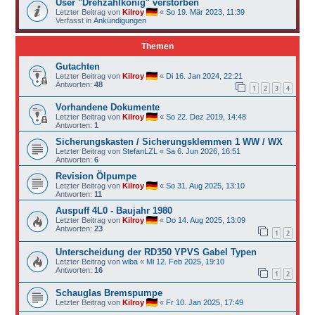
User "Drehzahlkönig" verstorben
Letzter Beitrag von
Kilroy
«
So 19. Mär 2023, 11:39
Verfasst in
Ankündigungen
Themen
Gutachten
Letzter Beitrag von
Kilroy
«
Di 16. Jan 2024, 22:21
Antworten:
48
1
2
3
4
Vorhandene Dokumente
Letzter Beitrag von
Kilroy
«
So 22. Dez 2019, 14:48
Antworten:
1
Sicherungskasten / Sicherungsklemmen 1 WW / WX
Letzter Beitrag von
StefanLZL
«
Sa 6. Jun 2026, 16:51
Antworten:
6
Revision Ölpumpe
Letzter Beitrag von
Kilroy
«
So 31. Aug 2025, 13:10
Antworten:
11
Auspuff 4L0 - Baujahr 1980
Letzter Beitrag von
Kilroy
«
Do 14. Aug 2025, 13:09
Antworten:
23
1
2
Unterscheidung der RD350 YPVS Gabel Typen
Letzter Beitrag von
wiba
«
Mi 12. Feb 2025, 19:10
Antworten:
16
1
2
Schauglas Bremspumpe
Letzter Beitrag von
Kilroy
«
Fr 10. Jan 2025, 17:49