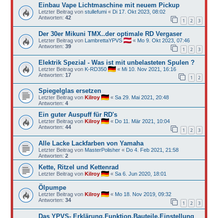
Einbau Vape Lichtmaschine mit neuem Pickup
Letzter Beitrag von
stullefumi
«
Di 17. Okt 2023, 08:02
Antworten:
42
1
2
3
Der 30er Mikuni TMX..der optimale RD Vergaser
Letzter Beitrag von
LambrettaYPVS
«
Mo 9. Okt 2023, 07:46
Antworten:
39
1
2
3
Elektrik Spezial - Was ist mit unbelasteten Spulen ?
Letzter Beitrag von
K-RD350
«
Mi 10. Nov 2021, 16:16
Antworten:
17
1
2
Spiegelglas ersetzen
Letzter Beitrag von
Kilroy
«
Sa 29. Mai 2021, 20:48
Antworten:
4
Ein guter Auspuff für RD's
Letzter Beitrag von
Kilroy
«
Do 11. Mär 2021, 10:04
Antworten:
44
1
2
3
Alle Lacke Lackfarben von Yamaha
Letzter Beitrag von
MasterPolisher
«
Do 4. Feb 2021, 21:58
Antworten:
2
Kette, Ritzel und Kettenrad
Letzter Beitrag von
Kilroy
«
Sa 6. Jun 2020, 18:01
Ölpumpe
Letzter Beitrag von
Kilroy
«
Mo 18. Nov 2019, 09:32
Antworten:
34
1
2
3
Das YPVS- Erklärung,Funktion,Bauteile,Einstellung