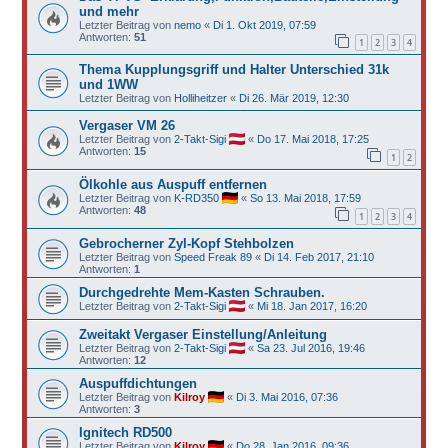
und mehr
Letzter Beitrag von
nemo
«
Di 1. Okt 2019, 07:59
Antworten:
51
1
2
3
4
Thema Kupplungsgriff und Halter Unterschied 31k
und 1WW
Letzter Beitrag von
Holliheitzer
«
Di 26. Mär 2019, 12:30
Vergaser VM 26
Letzter Beitrag von
2-Takt-Sigi
«
Do 17. Mai 2018, 17:25
Antworten:
15
1
2
Ölkohle aus Auspuff entfernen
Letzter Beitrag von
K-RD350
«
So 13. Mai 2018, 17:59
Antworten:
48
1
2
3
4
Gebrocherner Zyl-Kopf Stehbolzen
Letzter Beitrag von
Speed Freak 89
«
Di 14. Feb 2017, 21:10
Antworten:
1
Durchgedrehte Mem-Kasten Schrauben.
Letzter Beitrag von
2-Takt-Sigi
«
Mi 18. Jan 2017, 16:20
Zweitakt Vergaser Einstellung/Anleitung
Letzter Beitrag von
2-Takt-Sigi
«
Sa 23. Jul 2016, 19:46
Antworten:
12
Auspuffdichtungen
Letzter Beitrag von
Kilroy
«
Di 3. Mai 2016, 07:36
Antworten:
3
Ignitech RD500
Letzter Beitrag von
Kilroy
«
Do 28. Jan 2016, 09:36