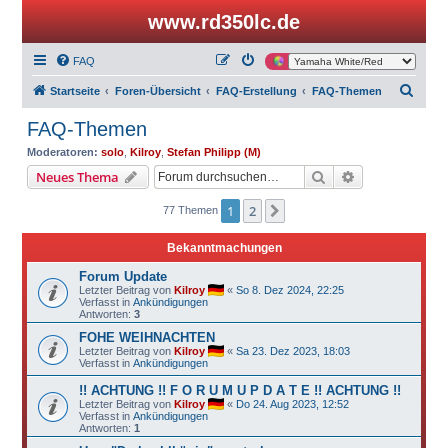
www.rd350lc.de
FAQ
S
Startseite
Foren-Übersicht
FAQ-Erstellung
FAQ-Themen
u
FAQ-Themen
c
Moderatoren:
solo
,
Kilroy
,
Stefan Philipp (M)
h
Suche
Erweiterte Suc
Neues Thema
e
1
2
Nächste
77 Themen
Bekanntmachungen
Forum Update
Letzter Beitrag von
Kilroy
«
So 8. Dez 2024, 22:25
Verfasst in
Ankündigungen
Antworten:
3
FOHE WEIHNACHTEN
Letzter Beitrag von
Kilroy
«
Sa 23. Dez 2023, 18:03
Verfasst in
Ankündigungen
!! ACHTUNG !! F O R U M U P D A T E !! ACHTUNG !!
Letzter Beitrag von
Kilroy
«
Do 24. Aug 2023, 12:52
Verfasst in
Ankündigungen
Antworten:
1