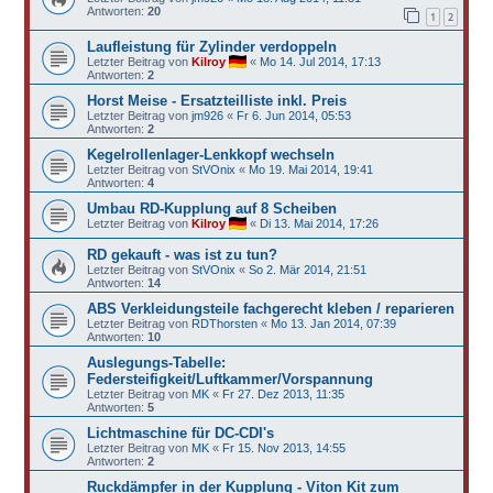
Antworten:
20
1
2
Laufleistung für Zylinder verdoppeln
Letzter Beitrag von
Kilroy
«
Mo 14. Jul 2014, 17:13
Antworten:
2
Horst Meise - Ersatzteilliste inkl. Preis
Letzter Beitrag von
jm926
«
Fr 6. Jun 2014, 05:53
Antworten:
2
Kegelrollenlager-Lenkkopf wechseln
Letzter Beitrag von
StVOnix
«
Mo 19. Mai 2014, 19:41
Antworten:
4
Umbau RD-Kupplung auf 8 Scheiben
Letzter Beitrag von
Kilroy
«
Di 13. Mai 2014, 17:26
RD gekauft - was ist zu tun?
Letzter Beitrag von
StVOnix
«
So 2. Mär 2014, 21:51
Antworten:
14
ABS Verkleidungsteile fachgerecht kleben / reparieren
Letzter Beitrag von
RDThorsten
«
Mo 13. Jan 2014, 07:39
Antworten:
10
Auslegungs-Tabelle:
Federsteifigkeit/Luftkammer/Vorspannung
Letzter Beitrag von
MK
«
Fr 27. Dez 2013, 11:35
Antworten:
5
Lichtmaschine für DC-CDI's
Letzter Beitrag von
MK
«
Fr 15. Nov 2013, 14:55
Antworten:
2
Ruckdämpfer in der Kupplung - Viton Kit zum