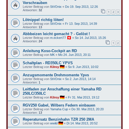
Verschrauben
Letzter Beitrag von
StVOnix
«
Do 19. Sep 2013, 12:26
Antworten:
32
1
2
3
Lötnippel richtig löten!
Letzter Beitrag von
StVOnix
«
Fr 13. Sep 2013, 14:39
Antworten:
13
Abbbeizen leicht gemacht ? - Gelöst !
Letzter Beitrag von
m.eckert77
«
So 14. Jul 2013, 15:26
Antworten:
24
1
2
Anleitung Koso-Cockpit an RD
Letzter Beitrag von
MK
«
Mo 24. Jun 2013, 20:11
Schaltplan - RD350LC YPVS
Letzter Beitrag von
Kilroy
«
So 9. Jun 2013, 10:02
Anzugsmomente Drehmomente Ypvs
Letzter Beitrag von
StVOnix
«
So 2. Jun 2013, 14:14
Antworten:
1
Leitfaden zur Anschaffung einer Yamaha RD
250LC/350LC
Letzter Beitrag von
Kilroy
«
Fr 31. Mai 2013, 19:12
RGV250 Gabel, Wilbers Federn einbauen
Letzter Beitrag von
Yamaha Cup
«
Do 30. Mai 2013, 20:20
Antworten:
13
Reperatursatz Benzinhahn TZR 250 2MA
Letzter Beitrag von
wwild
«
Di 14. Mai 2013, 20:52