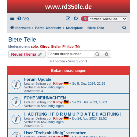
www.rd350lc.de
FAQ
S
Startseite
Foren-Übersicht
Marktplatz
Biete Teile
u
Biete Teile
c
Moderatoren:
solo
,
Kilroy
,
Stefan Philipp (M)
h
Suche
Erweiterte Suc
Neues Thema
e
4 Themen • Seite
1
von
1
Bekanntmachungen
Forum Update
Letzter Beitrag von
Kilroy
«
So 8. Dez 2024, 22:25
Verfasst in
Ankündigungen
Antworten:
3
FOHE WEIHNACHTEN
Letzter Beitrag von
Kilroy
«
Sa 23. Dez 2023, 18:03
Verfasst in
Ankündigungen
!! ACHTUNG !! F O R U M U P D A T E !! ACHTUNG !!
Letzter Beitrag von
Kilroy
«
Do 24. Aug 2023, 12:52
Verfasst in
Ankündigungen
Antworten:
1
User "Drehzahlkönig" verstorben
Letzter Beitrag von
Kilroy
«
So 19. Mär 2023, 11:39