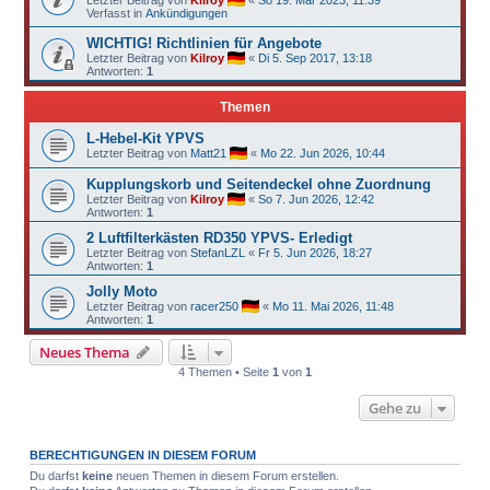
Verfasst in
Ankündigungen
WICHTIG! Richtlinien für Angebote
Letzter Beitrag von
Kilroy
«
Di 5. Sep 2017, 13:18
Antworten:
1
Themen
L-Hebel-Kit YPVS
Letzter Beitrag von
Matt21
«
Mo 22. Jun 2026, 10:44
Kupplungskorb und Seitendeckel ohne Zuordnung
Letzter Beitrag von
Kilroy
«
So 7. Jun 2026, 12:42
Antworten:
1
2 Luftfilterkästen RD350 YPVS- Erledigt
Letzter Beitrag von
StefanLZL
«
Fr 5. Jun 2026, 18:27
Antworten:
1
Jolly Moto
Letzter Beitrag von
racer250
«
Mo 11. Mai 2026, 11:48
Antworten:
1
Neues Thema
4 Themen • Seite
1
von
1
Gehe zu
BERECHTIGUNGEN IN DIESEM FORUM
Du darfst
keine
neuen Themen in diesem Forum erstellen.