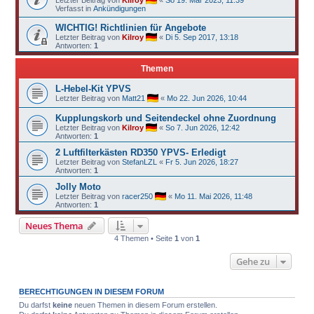
Verfasst in
Ankündigungen
WICHTIG! Richtlinien für Angebote
Letzter Beitrag von
Kilroy
«
Di 5. Sep 2017, 13:18
Antworten:
1
Themen
L-Hebel-Kit YPVS
Letzter Beitrag von
Matt21
«
Mo 22. Jun 2026, 10:44
Kupplungskorb und Seitendeckel ohne Zuordnung
Letzter Beitrag von
Kilroy
«
So 7. Jun 2026, 12:42
Antworten:
1
2 Luftfilterkästen RD350 YPVS- Erledigt
Letzter Beitrag von
StefanLZL
«
Fr 5. Jun 2026, 18:27
Antworten:
1
Jolly Moto
Letzter Beitrag von
racer250
«
Mo 11. Mai 2026, 11:48
Antworten:
1
Neues Thema
4 Themen • Seite
1
von
1
Gehe zu
BERECHTIGUNGEN IN DIESEM FORUM
Du darfst
keine
neuen Themen in diesem Forum erstellen.