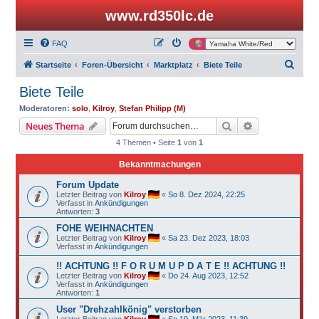
www.rd350lc.de
FAQ
S
Startseite
Foren-Übersicht
Marktplatz
Biete Teile
u
Biete Teile
c
Moderatoren:
solo
,
Kilroy
,
Stefan Philipp (M)
h
Suche
Erweiterte Suc
Neues Thema
e
4 Themen • Seite
1
von
1
Bekanntmachungen
Forum Update
Letzter Beitrag von
Kilroy
«
So 8. Dez 2024, 22:25
Verfasst in
Ankündigungen
Antworten:
3
FOHE WEIHNACHTEN
Letzter Beitrag von
Kilroy
«
Sa 23. Dez 2023, 18:03
Verfasst in
Ankündigungen
!! ACHTUNG !! F O R U M U P D A T E !! ACHTUNG !!
Letzter Beitrag von
Kilroy
«
Do 24. Aug 2023, 12:52
Verfasst in
Ankündigungen
Antworten:
1
User "Drehzahlkönig" verstorben
Letzter Beitrag von
Kilroy
«
So 19. Mär 2023, 11:39