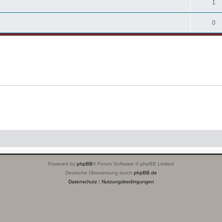
1
0
Powered by
phpBB
® Forum Software © phpBB Limited
Deutsche Übersetzung durch
phpBB.de
Datenschutz
|
Nutzungsbedingungen