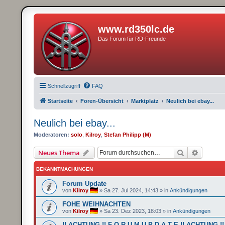
www.rd350lc.de
Das Forum für RD-Freunde
Schnellzugriff
FAQ
Startseite
Foren-Übersicht
Marktplatz
Neulich bei ebay...
Neulich bei ebay...
Moderatoren:
solo
,
Kilroy
,
Stefan Philipp (M)
Suche
Erweite
Neues Thema
BEKANNTMACHUNGEN
Forum Update
von
Kilroy
»
Sa 27. Jul 2024, 14:43
» in
Ankündigungen
FOHE WEIHNACHTEN
von
Kilroy
»
Sa 23. Dez 2023, 18:03
» in
Ankündigungen
!! ACHTUNG !! F O R U M U P D A T E !! ACHTUNG !!