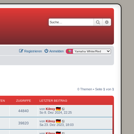
Suche
Erweiterte S
Registrieren
Anmelden
0 Themen • Seite
1
von
1
TEN
ZUGRIFFE
LETZTER BEITRAG
von
Kilroy
44840
So 8. Dez 2024, 22:25
von
Kilroy
39820
Sa 23. Dez 2023, 18:03
von
Kilroy