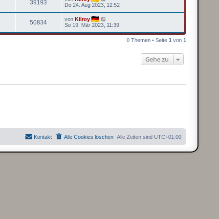
39193
Do 24. Aug 2023, 12:52
von
Kilroy
50834
So 19. Mär 2023, 11:39
0 Themen • Seite
1
von
1
Gehe zu
Kontakt
Alle Cookies löschen
Alle Zeiten sind
UTC+01:00