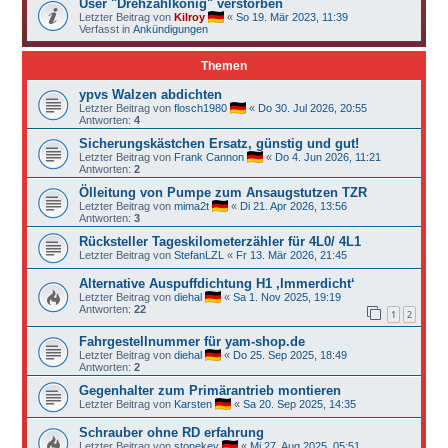
User "Drehzahlkönig" verstorben
Letzter Beitrag von
Kilroy
«
So 19. Mär 2023, 11:39
Verfasst in
Ankündigungen
Themen
ypvs Walzen abdichten
Letzter Beitrag von
flosch1980
«
Do 30. Jul 2026, 20:55
Antworten:
4
Sicherungskästchen Ersatz, günstig und gut!
Letzter Beitrag von
Frank Cannon
«
Do 4. Jun 2026, 11:21
Antworten:
2
Ölleitung von Pumpe zum Ansaugstutzen TZR
Letzter Beitrag von
mima2t
«
Di 21. Apr 2026, 13:56
Antworten:
3
Rücksteller Tageskilometerzähler für 4L0/ 4L1
Letzter Beitrag von
StefanLZL
«
Fr 13. Mär 2026, 21:45
Alternative Auspuffdichtung H1 ‚Immerdicht‘
Letzter Beitrag von
diehal
«
Sa 1. Nov 2025, 19:19
Antworten:
22
1
2
Fahrgestellnummer für yam-shop.de
Letzter Beitrag von
diehal
«
Do 25. Sep 2025, 18:49
Antworten:
2
Gegenhalter zum Primärantrieb montieren
Letzter Beitrag von
Karsten
«
Sa 20. Sep 2025, 14:35
Schrauber ohne RD erfahrung
Letzter Beitrag von
stonekey
«
Mi 27. Aug 2025, 05:51