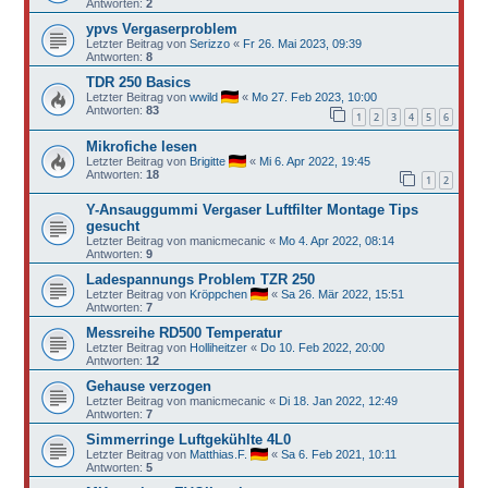
Antworten:
2
ypvs Vergaserproblem
Letzter Beitrag von
Serizzo
«
Fr 26. Mai 2023, 09:39
Antworten:
8
TDR 250 Basics
Letzter Beitrag von
wwild
«
Mo 27. Feb 2023, 10:00
Antworten:
83
1
2
3
4
5
6
Mikrofiche lesen
Letzter Beitrag von
Brigitte
«
Mi 6. Apr 2022, 19:45
Antworten:
18
1
2
Y-Ansauggummi Vergaser Luftfilter Montage Tips
gesucht
Letzter Beitrag von
manicmecanic
«
Mo 4. Apr 2022, 08:14
Antworten:
9
Ladespannungs Problem TZR 250
Letzter Beitrag von
Kröppchen
«
Sa 26. Mär 2022, 15:51
Antworten:
7
Messreihe RD500 Temperatur
Letzter Beitrag von
Holliheitzer
«
Do 10. Feb 2022, 20:00
Antworten:
12
Gehause verzogen
Letzter Beitrag von
manicmecanic
«
Di 18. Jan 2022, 12:49
Antworten:
7
Simmerringe Luftgekühlte 4L0
Letzter Beitrag von
Matthias.F.
«
Sa 6. Feb 2021, 10:11
Antworten:
5