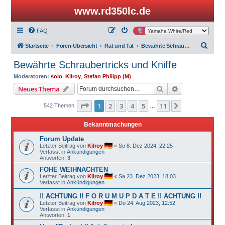
www.rd350lc.de
FAQ
S
Startseite
Foren-Übersicht
Rat und Tat
Bewährte Schraubertricks und Kniffe
u
Bewährte Schraubertricks und Kniffe
c
Moderatoren:
solo
,
Kilroy
,
Stefan Philipp (M)
h
Suche
Erweiterte Suc
Neues Thema
e
Seite
1
von
11
1
2
3
4
5
11
Nächste
542 Themen
…
Bekanntmachungen
Forum Update
Letzter Beitrag von
Kilroy
«
So 8. Dez 2024, 22:25
Verfasst in
Ankündigungen
Antworten:
3
FOHE WEIHNACHTEN
Letzter Beitrag von
Kilroy
«
Sa 23. Dez 2023, 18:03
Verfasst in
Ankündigungen
!! ACHTUNG !! F O R U M U P D A T E !! ACHTUNG !!
Letzter Beitrag von
Kilroy
«
Do 24. Aug 2023, 12:52
Verfasst in
Ankündigungen
Antworten:
1