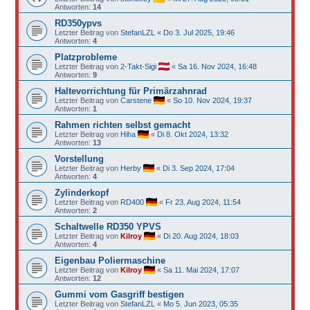
Antworten:
14
RD350ypvs
Letzter Beitrag von
StefanLZL
«
Do 3. Jul 2025, 19:46
Antworten:
4
Platzprobleme
Letzter Beitrag von
2-Takt-Sigi
«
Sa 16. Nov 2024, 16:48
Antworten:
9
Haltevorrichtung für Primärzahnrad
Letzter Beitrag von
Carstene
«
So 10. Nov 2024, 19:37
Antworten:
1
Rahmen richten selbst gemacht
Letzter Beitrag von
Hiha
«
Di 8. Okt 2024, 13:32
Antworten:
13
Vorstellung
Letzter Beitrag von
Herby
«
Di 3. Sep 2024, 17:04
Antworten:
4
Zylinderkopf
Letzter Beitrag von
RD400
«
Fr 23. Aug 2024, 11:54
Antworten:
2
Schaltwelle RD350 YPVS
Letzter Beitrag von
Kilroy
«
Di 20. Aug 2024, 18:03
Antworten:
4
Eigenbau Poliermaschine
Letzter Beitrag von
Kilroy
«
Sa 11. Mai 2024, 17:07
Antworten:
12
Gummi vom Gasgriff bestigen
Letzter Beitrag von
StefanLZL
«
Mo 5. Jun 2023, 05:35