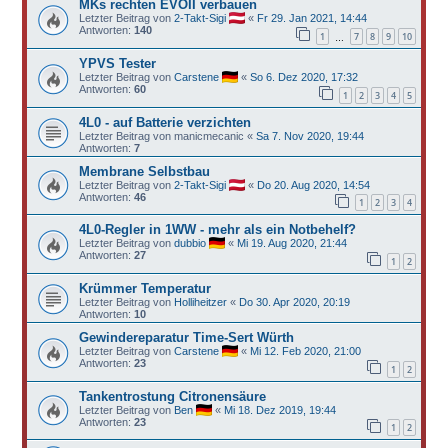
MKs rechten EVOII verbauen
Letzter Beitrag von
2-Takt-Sigi
«
Fr 29. Jan 2021, 14:44
Antworten:
140
1
7
8
9
10
…
YPVS Tester
Letzter Beitrag von
Carstene
«
So 6. Dez 2020, 17:32
Antworten:
60
1
2
3
4
5
4L0 - auf Batterie verzichten
Letzter Beitrag von
manicmecanic
«
Sa 7. Nov 2020, 19:44
Antworten:
7
Membrane Selbstbau
Letzter Beitrag von
2-Takt-Sigi
«
Do 20. Aug 2020, 14:54
Antworten:
46
1
2
3
4
4L0-Regler in 1WW - mehr als ein Notbehelf?
Letzter Beitrag von
dubbio
«
Mi 19. Aug 2020, 21:44
Antworten:
27
1
2
Krümmer Temperatur
Letzter Beitrag von
Holliheitzer
«
Do 30. Apr 2020, 20:19
Antworten:
10
Gewindereparatur Time-Sert Würth
Letzter Beitrag von
Carstene
«
Mi 12. Feb 2020, 21:00
Antworten:
23
1
2
Tankentrostung Citronensäure
Letzter Beitrag von
Ben
«
Mi 18. Dez 2019, 19:44
Antworten:
23
1
2