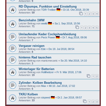
Antworten:
9
RD Ölpumpe, Funktion und Einstellung
Letzter Beitrag von
TDR-Treiber
«
Di 16. Okt 2018, 20:39
Antworten:
59
1
2
3
4
Benzinhahn 1WW
Letzter Beitrag von
wwild
«
Sa 1. Sep 2018, 15:56
Antworten:
71
1
2
3
4
5
Umlaufender Keder Cockpitverkleidung
Letzter Beitrag von
Peck Power
«
Di 7. Aug 2018, 09:06
Antworten:
7
Vergaser reinigen
Letzter Beitrag von
Ede
«
Do 19. Jul 2018, 08:54
Antworten:
8
hinteres Rad tauschen
Letzter Beitrag von
manicmecanic
«
So 20. Mai 2018, 14:10
Antworten:
3
Winterlager für Batterien
Letzter Beitrag von
Holliheitzer
«
Fr 9. Mär 2018, 17:06
Antworten:
19
1
2
Zylinder- Kolben Bearbeitung
Letzter Beitrag von
Max
«
Mi 10. Jan 2018, 17:02
Antworten:
6
TKRJ Kolben
Letzter Beitrag von
sispeed
«
Di 2. Jan 2018, 09:57
Antworten:
33
1
2
3