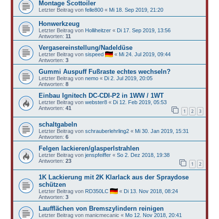
Montage Scottoiler
Letzter Beitrag von
felle800
«
Mi 18. Sep 2019, 21:20
Honwerkzeug
Letzter Beitrag von
Holliheitzer
«
Di 17. Sep 2019, 13:56
Antworten:
11
Vergasereinstellung/Nadeldüse
Letzter Beitrag von
sispeed
«
Mi 24. Jul 2019, 09:44
Antworten:
3
Gummi Auspuff Fußraste echtes wechseln?
Letzter Beitrag von
nemo
«
Di 2. Jul 2019, 20:05
Antworten:
8
Einbau Ignitech DC-CDI-P2 in 1WW / 1WT
Letzter Beitrag von
webster8
«
Di 12. Feb 2019, 05:53
Antworten:
41
1
2
3
schaltgabeln
Letzter Beitrag von
schrauberlehrling2
«
Mi 30. Jan 2019, 15:31
Antworten:
6
Felgen lackieren/glasperlstrahlen
Letzter Beitrag von
jenspfeiffer
«
So 2. Dez 2018, 19:38
Antworten:
23
1
2
1K Lackierung mit 2K Klarlack aus der Spraydose
schützen
Letzter Beitrag von
RD350LC
«
Di 13. Nov 2018, 08:24
Antworten:
3
Laufflächen von Bremszylindern reinigen
Letzter Beitrag von
manicmecanic
«
Mo 12. Nov 2018, 20:41