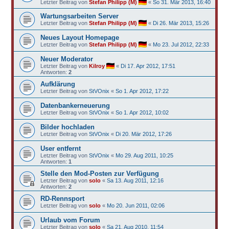
Letzter Beitrag von
Stefan Philipp (M)
«
So 31. Mär 2013, 16:40
Wartungsarbeiten Server
Letzter Beitrag von
Stefan Philipp (M)
«
Di 26. Mär 2013, 15:26
Neues Layout Homepage
Letzter Beitrag von
Stefan Philipp (M)
«
Mo 23. Jul 2012, 22:33
Neuer Moderator
Letzter Beitrag von
Kilroy
«
Di 17. Apr 2012, 17:51
Antworten:
2
Aufklärung
Letzter Beitrag von
StVOnix
«
So 1. Apr 2012, 17:22
Datenbankerneuerung
Letzter Beitrag von
StVOnix
«
So 1. Apr 2012, 10:02
Bilder hochladen
Letzter Beitrag von
StVOnix
«
Di 20. Mär 2012, 17:26
User entfernt
Letzter Beitrag von
StVOnix
«
Mo 29. Aug 2011, 10:25
Antworten:
1
Stelle den Mod-Posten zur Verfügung
Letzter Beitrag von
solo
«
Sa 13. Aug 2011, 12:16
Antworten:
2
RD-Rennsport
Letzter Beitrag von
solo
«
Mo 20. Jun 2011, 02:06
Urlaub vom Forum
Letzter Beitrag von
solo
«
Sa 21. Aug 2010, 11:54