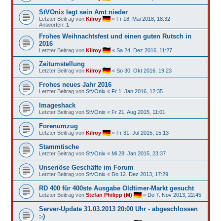
StVOnix legt sein Amt nieder
Letzter Beitrag von
Kilroy
«
Fr 18. Mai 2018, 18:32
Antworten:
1
Frohes Weihnachtsfest und einen guten Rutsch in
2016
Letzter Beitrag von
Kilroy
«
Sa 24. Dez 2016, 11:27
Zeitumstellung
Letzter Beitrag von
Kilroy
«
So 30. Okt 2016, 19:23
Frohes neues Jahr 2016
Letzter Beitrag von
StVOnix
«
Fr 1. Jan 2016, 12:35
Imageshack
Letzter Beitrag von
StVOnix
«
Fr 21. Aug 2015, 11:01
Forenumzug
Letzter Beitrag von
Kilroy
«
Fr 31. Jul 2015, 15:13
Stammtische
Letzter Beitrag von
StVOnix
«
Mi 28. Jan 2015, 23:37
Unseriöse Geschäfte im Forum
Letzter Beitrag von
StVOnix
«
Do 12. Dez 2013, 17:29
RD 400 für 400ste Ausgabe Oldtimer-Markt gesucht
Letzter Beitrag von
Stefan Philipp (M)
«
Do 7. Nov 2013, 22:45
Server-Update 31.03.2013 20:00 Uhr - abgeschlossen
:-)