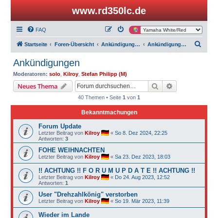
www.rd350lc.de
FAQ
S
Startseite
Foren-Übersicht
Ankündigungen
Ankündigungen
u
Ankündigungen
c
Moderatoren:
solo
,
Kilroy
,
Stefan Philipp (M)
h
Suche
Erweiterte Suc
Neues Thema
e
40 Themen • Seite
1
von
1
Bekanntmachungen
Forum Update
Letzter Beitrag von
Kilroy
«
So 8. Dez 2024, 22:25
Antworten:
3
FOHE WEIHNACHTEN
Letzter Beitrag von
Kilroy
«
Sa 23. Dez 2023, 18:03
!! ACHTUNG !! F O R U M U P D A T E !! ACHTUNG !!
Letzter Beitrag von
Kilroy
«
Do 24. Aug 2023, 12:52
Antworten:
1
User "Drehzahlkönig" verstorben
Letzter Beitrag von
Kilroy
«
So 19. Mär 2023, 11:39
Wieder im Lande