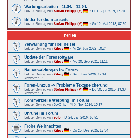
Wartungsarbeiten - 11.04. - 13.04.
Letzter Beitrag von
Stefan Philipp (M)
«
Fr 11. Apr 2014, 15:25
Bilder für die Startseite
Letzter Beitrag von
Stefan Philipp (M)
«
So 12. Mai 2013, 07:39
Themen
Verwarnung für Holliheizer
Letzter Beitrag von
Kilroy
«
Mi 29. Jun 2022, 10:24
Update der Forensoftware
Letzter Beitrag von
Kilroy
«
Mo 20. Sep 2021, 11:11
Neuanmeldungen im Forum
Letzter Beitrag von
Kilroy
«
Sa 5. Dez 2020, 17:34
Antworten:
3
Foren-Umzug -> Probleme Textspeicherung
Letzter Beitrag von
Stefan Philipp (M)
«
Do 30. Jul 2015, 19:38
Antworten:
1
Kommerzielle Werbung im Forum
Letzter Beitrag von
StVOnix
«
Mi 3. Nov 2010, 15:27
Unruhe im Forum
Letzter Beitrag von
solo
«
Di 26. Jan 2010, 16:51
Frohe Weihnachten
Letzter Beitrag von
Kilroy
«
Do 25. Dez 2025, 17:34