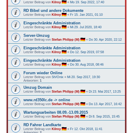
Letzter Beitrag von
Kilroy
«
Mo 19. Sep 2022, 17:40
RD Bibel und andere Dokumente
Letzter Beitrag von
Kilroy
«
Fr 15. Jan 2021, 01:10
Eingeschränkte Administration
Letzter Beitrag von
Kilroy
«
Mi 29. Jul 2020, 18:40
Server-Umzug
Letzter Beitrag von
Stefan Philipp (M)
«
Do 30. Apr 2020, 22:12
Eingeschränkte Administration
Letzter Beitrag von
Kilroy
«
Do 12. Sep 2019, 07:58
Eingeschränkte Administration
Letzter Beitrag von
Kilroy
«
Do 30. Aug 2018, 08:46
Forum wieder Online
Letzter Beitrag von
StVOnix
«
Mi 20. Sep 2017, 19:30
Antworten:
1
Umzug Domain
Letzter Beitrag von
Stefan Philipp (M)
«
Di 23. Mai 2017, 13:25
www.rd350lc.de -> online
Letzter Beitrag von
Stefan Philipp (M)
«
Do 13. Apr 2017, 16:42
Wartungsarbeiten 08.09.-13.09.2015
Letzter Beitrag von
Stefan Philipp (M)
«
Di 8. Sep 2015, 15:45
RD Fahrer Landkarte
Letzter Beitrag von
Kilroy
«
Fr 12. Okt 2018, 11:41
Antworten:
2