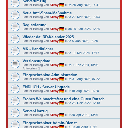
Serverumzug
Letzter Beitrag von
Kilroy
«
Do 28. Aug 2025, 14:41
Neue Anti-Spam-Maßnahme
Letzter Beitrag von
Kilroy
«
Sa 22. Mär 2025, 15:53
Registrierung
Letzter Beitrag von
Kilroy
«
Mo 20. Jan 2025, 12:36
Wieder da: RD-Kalender 2025
Letzter Beitrag von
Kilroy
«
So 5. Jan 2025, 13:28
MK - Handbücher
Letzter Beitrag von
Kilroy
«
So 19. Mai 2024, 17:17
Versionsupdate.
Letzter Beitrag von
Kilroy
«
Do 1. Feb 2024, 18:08
Antworten:
1
Eingeschränkte Administration
Letzter Beitrag von
Kilroy
«
Do 31. Aug 2023, 07:22
ENDLICH - Server Upgrade
Letzter Beitrag von
Kilroy
«
Fr 18. Aug 2023, 16:20
Frohes Weihnachtsfest und eine Guten Rutsch
Letzter Beitrag von
Kilroy
«
So 25. Dez 2022, 12:18
Server-Umzug
Letzter Beitrag von
Kilroy
«
Fr 30. Apr 2021, 13:04
Eingeschränkter Admin-Dienst
Letzter Beitrag von
Kilroy
«
Di 10. Jul 2018, 11:16