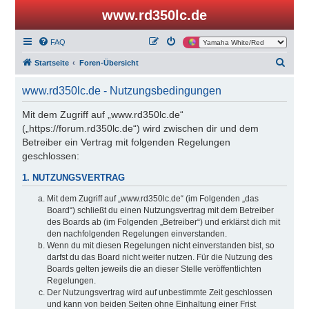
www.rd350lc.de
FAQ
S
Startseite
Foren-Übersicht
u
www.rd350lc.de - Nutzungsbedingungen
c
h
Mit dem Zugriff auf „www.rd350lc.de“
(„https://forum.rd350lc.de“) wird zwischen dir und dem
e
Betreiber ein Vertrag mit folgenden Regelungen
geschlossen:
1. NUTZUNGSVERTRAG
Mit dem Zugriff auf „www.rd350lc.de“ (im Folgenden „das
Board“) schließt du einen Nutzungsvertrag mit dem Betreiber
des Boards ab (im Folgenden „Betreiber“) und erklärst dich mit
den nachfolgenden Regelungen einverstanden.
Wenn du mit diesen Regelungen nicht einverstanden bist, so
darfst du das Board nicht weiter nutzen. Für die Nutzung des
Boards gelten jeweils die an dieser Stelle veröffentlichten
Regelungen.
Der Nutzungsvertrag wird auf unbestimmte Zeit geschlossen
und kann von beiden Seiten ohne Einhaltung einer Frist