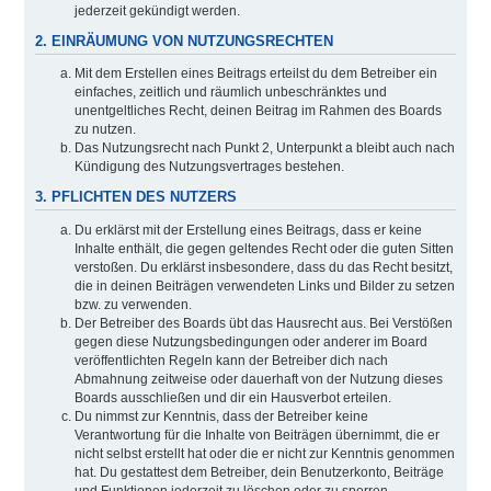
jederzeit gekündigt werden.
2. EINRÄUMUNG VON NUTZUNGSRECHTEN
Mit dem Erstellen eines Beitrags erteilst du dem Betreiber ein
einfaches, zeitlich und räumlich unbeschränktes und
unentgeltliches Recht, deinen Beitrag im Rahmen des Boards
zu nutzen.
Das Nutzungsrecht nach Punkt 2, Unterpunkt a bleibt auch nach
Kündigung des Nutzungsvertrages bestehen.
3. PFLICHTEN DES NUTZERS
Du erklärst mit der Erstellung eines Beitrags, dass er keine
Inhalte enthält, die gegen geltendes Recht oder die guten Sitten
verstoßen. Du erklärst insbesondere, dass du das Recht besitzt,
die in deinen Beiträgen verwendeten Links und Bilder zu setzen
bzw. zu verwenden.
Der Betreiber des Boards übt das Hausrecht aus. Bei Verstößen
gegen diese Nutzungsbedingungen oder anderer im Board
veröffentlichten Regeln kann der Betreiber dich nach
Abmahnung zeitweise oder dauerhaft von der Nutzung dieses
Boards ausschließen und dir ein Hausverbot erteilen.
Du nimmst zur Kenntnis, dass der Betreiber keine
Verantwortung für die Inhalte von Beiträgen übernimmt, die er
nicht selbst erstellt hat oder die er nicht zur Kenntnis genommen
hat. Du gestattest dem Betreiber, dein Benutzerkonto, Beiträge
und Funktionen jederzeit zu löschen oder zu sperren.