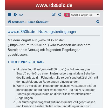
www.rd350lc.de
FAQ
S
Startseite
Foren-Übersicht
u
www.rd350lc.de - Nutzungsbedingungen
c
h
Mit dem Zugriff auf „www.rd350lc.de“
(„https://forum.rd350lc.de“) wird zwischen dir und dem
e
Betreiber ein Vertrag mit folgenden Regelungen
geschlossen:
1. NUTZUNGSVERTRAG
Mit dem Zugriff auf „www.rd350lc.de“ (im Folgenden „das
Board“) schließt du einen Nutzungsvertrag mit dem Betreiber
des Boards ab (im Folgenden „Betreiber“) und erklärst dich mit
den nachfolgenden Regelungen einverstanden.
Wenn du mit diesen Regelungen nicht einverstanden bist, so
darfst du das Board nicht weiter nutzen. Für die Nutzung des
Boards gelten jeweils die an dieser Stelle veröffentlichten
Regelungen.
Der Nutzungsvertrag wird auf unbestimmte Zeit geschlossen
und kann von beiden Seiten ohne Einhaltung einer Frist