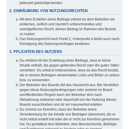
jederzeit gekündigt werden.
2. EINRÄUMUNG VON NUTZUNGSRECHTEN
Mit dem Erstellen eines Beitrags erteilst du dem Betreiber ein
einfaches, zeitlich und räumlich unbeschränktes und
unentgeltliches Recht, deinen Beitrag im Rahmen des Boards
zu nutzen.
Das Nutzungsrecht nach Punkt 2, Unterpunkt a bleibt auch nach
Kündigung des Nutzungsvertrages bestehen.
3. PFLICHTEN DES NUTZERS
Du erklärst mit der Erstellung eines Beitrags, dass er keine
Inhalte enthält, die gegen geltendes Recht oder die guten Sitten
verstoßen. Du erklärst insbesondere, dass du das Recht besitzt,
die in deinen Beiträgen verwendeten Links und Bilder zu setzen
bzw. zu verwenden.
Der Betreiber des Boards übt das Hausrecht aus. Bei Verstößen
gegen diese Nutzungsbedingungen oder anderer im Board
veröffentlichten Regeln kann der Betreiber dich nach
Abmahnung zeitweise oder dauerhaft von der Nutzung dieses
Boards ausschließen und dir ein Hausverbot erteilen.
Du nimmst zur Kenntnis, dass der Betreiber keine
Verantwortung für die Inhalte von Beiträgen übernimmt, die er
nicht selbst erstellt hat oder die er nicht zur Kenntnis genommen
hat. Du gestattest dem Betreiber, dein Benutzerkonto, Beiträge
und Funktionen jederzeit zu löschen oder zu sperren.