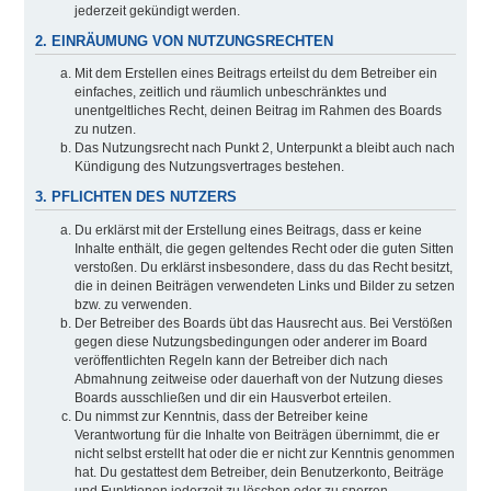
jederzeit gekündigt werden.
2. EINRÄUMUNG VON NUTZUNGSRECHTEN
Mit dem Erstellen eines Beitrags erteilst du dem Betreiber ein
einfaches, zeitlich und räumlich unbeschränktes und
unentgeltliches Recht, deinen Beitrag im Rahmen des Boards
zu nutzen.
Das Nutzungsrecht nach Punkt 2, Unterpunkt a bleibt auch nach
Kündigung des Nutzungsvertrages bestehen.
3. PFLICHTEN DES NUTZERS
Du erklärst mit der Erstellung eines Beitrags, dass er keine
Inhalte enthält, die gegen geltendes Recht oder die guten Sitten
verstoßen. Du erklärst insbesondere, dass du das Recht besitzt,
die in deinen Beiträgen verwendeten Links und Bilder zu setzen
bzw. zu verwenden.
Der Betreiber des Boards übt das Hausrecht aus. Bei Verstößen
gegen diese Nutzungsbedingungen oder anderer im Board
veröffentlichten Regeln kann der Betreiber dich nach
Abmahnung zeitweise oder dauerhaft von der Nutzung dieses
Boards ausschließen und dir ein Hausverbot erteilen.
Du nimmst zur Kenntnis, dass der Betreiber keine
Verantwortung für die Inhalte von Beiträgen übernimmt, die er
nicht selbst erstellt hat oder die er nicht zur Kenntnis genommen
hat. Du gestattest dem Betreiber, dein Benutzerkonto, Beiträge
und Funktionen jederzeit zu löschen oder zu sperren.