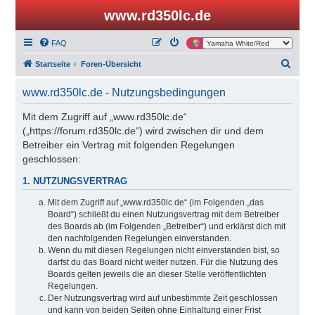
www.rd350lc.de
FAQ
S
Startseite
Foren-Übersicht
u
www.rd350lc.de - Nutzungsbedingungen
c
h
Mit dem Zugriff auf „www.rd350lc.de“
(„https://forum.rd350lc.de“) wird zwischen dir und dem
e
Betreiber ein Vertrag mit folgenden Regelungen
geschlossen:
1. NUTZUNGSVERTRAG
Mit dem Zugriff auf „www.rd350lc.de“ (im Folgenden „das
Board“) schließt du einen Nutzungsvertrag mit dem Betreiber
des Boards ab (im Folgenden „Betreiber“) und erklärst dich mit
den nachfolgenden Regelungen einverstanden.
Wenn du mit diesen Regelungen nicht einverstanden bist, so
darfst du das Board nicht weiter nutzen. Für die Nutzung des
Boards gelten jeweils die an dieser Stelle veröffentlichten
Regelungen.
Der Nutzungsvertrag wird auf unbestimmte Zeit geschlossen
und kann von beiden Seiten ohne Einhaltung einer Frist