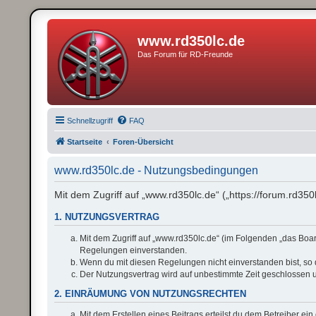
www.rd350lc.de
Das Forum für RD-Freunde
Schnellzugriff
FAQ
Startseite
Foren-Übersicht
www.rd350lc.de - Nutzungsbedingungen
Mit dem Zugriff auf „www.rd350lc.de“ („https://forum.rd35
1. NUTZUNGSVERTRAG
Mit dem Zugriff auf „www.rd350lc.de“ (im Folgenden „das Boar
Regelungen einverstanden.
Wenn du mit diesen Regelungen nicht einverstanden bist, so da
Der Nutzungsvertrag wird auf unbestimmte Zeit geschlossen u
2. EINRÄUMUNG VON NUTZUNGSRECHTEN
Mit dem Erstellen eines Beitrags erteilst du dem Betreiber e