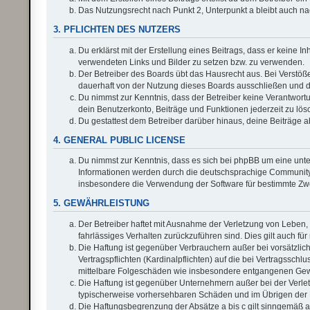
Das Nutzungsrecht nach Punkt 2, Unterpunkt a bleibt auch 
3. PFLICHTEN DES NUTZERS
Du erklärst mit der Erstellung eines Beitrags, dass er keine I
verwendeten Links und Bilder zu setzen bzw. zu verwenden.
Der Betreiber des Boards übt das Hausrecht aus. Bei Verstö
dauerhaft von der Nutzung dieses Boards ausschließen und di
Du nimmst zur Kenntnis, dass der Betreiber keine Verantwortung
dein Benutzerkonto, Beiträge und Funktionen jederzeit zu lös
Du gestattest dem Betreiber darüber hinaus, deine Beiträge 
4. GENERAL PUBLIC LICENSE
Du nimmst zur Kenntnis, dass es sich bei phpBB um eine unter
Informationen werden durch die deutschsprachige Community u
insbesondere die Verwendung der Software für bestimmte Zwe
5. GEWÄHRLEISTUNG
Der Betreiber haftet mit Ausnahme der Verletzung von Leben, 
fahrlässiges Verhalten zurückzuführen sind. Dies gilt auch 
Die Haftung ist gegenüber Verbrauchern außer bei vorsätzli
Vertragspflichten (Kardinalpflichten) auf die bei Vertragssc
mittelbare Folgeschäden wie insbesondere entgangenen Ge
Die Haftung ist gegenüber Unternehmern außer bei der Verlet
typischerweise vorhersehbaren Schäden und im Übrigen der H
Die Haftungsbegrenzung der Absätze a bis c gilt sinngemäß au