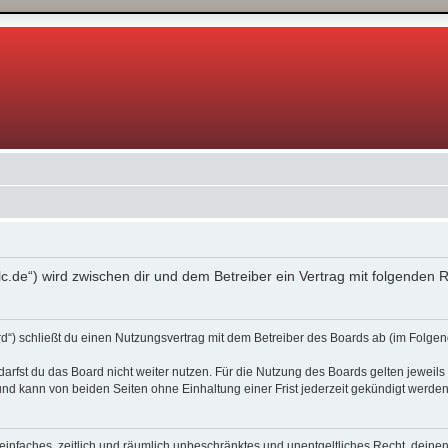
0lc.de“) wird zwischen dir und dem Betreiber ein Vertrag mit folgende
d“) schließt du einen Nutzungsvertrag mit dem Betreiber des Boards ab (im Folgen
rfst du das Board nicht weiter nutzen. Für die Nutzung des Boards gelten jeweils 
nd kann von beiden Seiten ohne Einhaltung einer Frist jederzeit gekündigt werden
in einfaches, zeitlich und räumlich unbeschränktes und unentgeltliches Recht, dei