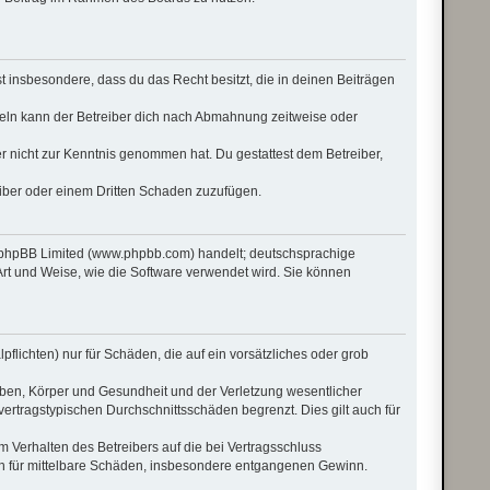
rst insbesondere, dass du das Recht besitzt, die in deinen Beiträgen
eln kann der Betreiber dich nach Abmahnung zeitweise oder
 er nicht zur Kenntnis genommen hat. Du gestattest dem Betreiber,
eiber oder einem Dritten Schaden zuzufügen.
n phpBB Limited (www.phpbb.com) handelt; deutschsprachige
rt und Weise, wie die Software verwendet wird. Sie können
flichten) nur für Schäden, die auf ein vorsätzliches oder grob
eben, Körper und Gesundheit und der Verletzung wesentlicher
vertragstypischen Durchschnittsschäden begrenzt. Dies gilt auch für
 Verhalten des Betreibers auf die bei Vertragsschluss
ch für mittelbare Schäden, insbesondere entgangenen Gewinn.