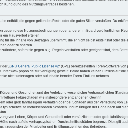
nach Kündigung des Nutzungsvertrages bestehen.
nhalte enthält, die gegen geltendes Recht oder die guten Sitten verstoßen. Du erklä
ßen gegen diese Nutzungsbedingungen oder anderer im Board veröffentlichten Reg
r ein Hausverbot erteilen.
 für die Inhalte von Beiträgen übernimmt, die er nicht selbst erstellt hat oder die
chen oder zu sperren.
abzuändern, sofern sie gegen o. g. Regeln verstoßen oder geeignet sind, dem Betr
 der „
GNU General Public License v2
“ (GPL) bereitgestellten Foren-Software vo
nter www.phpbb.de zur Verfügung gestellt. Beide haben keinen Einfluss auf die A
cke nicht untersagen oder auf Inhalte fremder Foren Einfluss nehmen.
Körper und Gesundheit und der Verletzung wesentlicher Vertragspflichten (Kardinalp
für mittelbare Folgeschäden wie insbesondere entgangenen Gewinn.
chem oder grob fahrlässigem Verhalten oder bei Schäden aus der Verletzung von L
hluss typischerweise vorhersehbaren Schäden und im übrigen der Höhe nach auf die 
winn.
zung von Leben, Körper und Gesundheit oder vorsätzlichem oder grob fahrlässigem
öhe nach auf die vertragstypischen Durchschnittsschäden begrenzt. Dies gilt au
ch zugunsten der Mitarbeiter und Erfüllungsgehilfen des Betreibers.