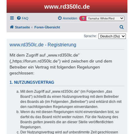
www.rd350lc.de
FAQ
Anmelden
S
Startseite
Foren-Übersicht
u
Sprache:
c
www.rd350lc.de - Registrierung
h
Mit dem Zugriff auf „www.rd350lc.de“
e
(„https://forum.rd350lc.de“) wird zwischen dir und dem
Betreiber ein Vertrag mit folgenden Regelungen
geschlossen:
1. NUTZUNGSVERTRAG
Mit dem Zugriff auf „www.rd350lc.de“ (im Folgenden „das
Board“) schließt du einen Nutzungsvertrag mit dem Betreiber
des Boards ab (im Folgenden „Betreiber“) und erklärst dich mit
den nachfolgenden Regelungen einverstanden.
Wenn du mit diesen Regelungen nicht einverstanden bist, so
darfst du das Board nicht weiter nutzen. Für die Nutzung des
Boards gelten jeweils die an dieser Stelle veröffentlichten
Regelungen.
Der Nutzungsvertrag wird auf unbestimmte Zeit geschlossen