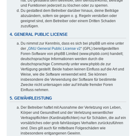
hat. Du gestattest dem Betreiber, dein Benutzerkonto, Beiträge
und Funktionen jederzeit zu löschen oder zu sperren.
Du gestattest dem Betreiber darüber hinaus, deine Beiträge
abzuändern, sofern sie gegen o. g. Regeln verstoßen oder
geeignet sind, dem Betreiber oder einem Dritten Schaden
zuzufügen.
4. GENERAL PUBLIC LICENSE
Du nimmst zur Kenntnis, dass es sich bei phpBB um eine unter
der „
GNU General Public License v2
“ (GPL) bereitgestellten
Foren-Software von phpBB Limited (www.phpbb.com) handelt;
deutschsprachige Informationen werden durch die
deutschsprachige Community unter www.phpbb.de zur
Verfügung gestellt. Beide haben keinen Einfluss auf die Art und
Weise, wie die Software verwendet wird. Sie können
insbesondere die Verwendung der Software für bestimmte
Zwecke nicht untersagen oder auf Inhalte fremder Foren
Einfluss nehmen.
5. GEWÄHRLEISTUNG
Der Betreiber haftet mit Ausnahme der Verletzung von Leben,
Körper und Gesundheit und der Verletzung wesentlicher
Vertragspflichten (Kardinalpflichten) nur für Schäden, die auf ein
vorsätzliches oder grob fahrlässiges Verhalten zurückzuführen
sind. Dies gilt auch für mittelbare Folgeschäden wie
insbesondere entgangenen Gewinn.