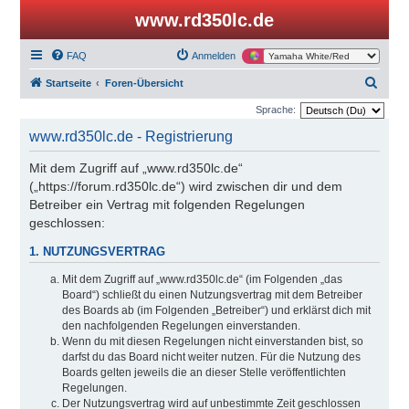
www.rd350lc.de
FAQ
Anmelden
S
Startseite
Foren-Übersicht
u
Sprache:
c
www.rd350lc.de - Registrierung
h
Mit dem Zugriff auf „www.rd350lc.de“
e
(„https://forum.rd350lc.de“) wird zwischen dir und dem
Betreiber ein Vertrag mit folgenden Regelungen
geschlossen:
1. NUTZUNGSVERTRAG
Mit dem Zugriff auf „www.rd350lc.de“ (im Folgenden „das
Board“) schließt du einen Nutzungsvertrag mit dem Betreiber
des Boards ab (im Folgenden „Betreiber“) und erklärst dich mit
den nachfolgenden Regelungen einverstanden.
Wenn du mit diesen Regelungen nicht einverstanden bist, so
darfst du das Board nicht weiter nutzen. Für die Nutzung des
Boards gelten jeweils die an dieser Stelle veröffentlichten
Regelungen.
Der Nutzungsvertrag wird auf unbestimmte Zeit geschlossen