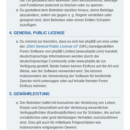
hat. Du gestattest dem Betreiber, dein Benutzerkonto, Beiträge
und Funktionen jederzeit zu löschen oder zu sperren.
Du gestattest dem Betreiber darüber hinaus, deine Beiträge
abzuändern, sofern sie gegen o. g. Regeln verstoßen oder
geeignet sind, dem Betreiber oder einem Dritten Schaden
zuzufügen.
4. GENERAL PUBLIC LICENSE
Du nimmst zur Kenntnis, dass es sich bei phpBB um eine unter
der „
GNU General Public License v2
“ (GPL) bereitgestellten
Foren-Software von phpBB Limited (www.phpbb.com) handelt;
deutschsprachige Informationen werden durch die
deutschsprachige Community unter www.phpbb.de zur
Verfügung gestellt. Beide haben keinen Einfluss auf die Art und
Weise, wie die Software verwendet wird. Sie können
insbesondere die Verwendung der Software für bestimmte
Zwecke nicht untersagen oder auf Inhalte fremder Foren
Einfluss nehmen.
5. GEWÄHRLEISTUNG
Der Betreiber haftet mit Ausnahme der Verletzung von Leben,
Körper und Gesundheit und der Verletzung wesentlicher
Vertragspflichten (Kardinalpflichten) nur für Schäden, die auf ein
vorsätzliches oder grob fahrlässiges Verhalten zurückzuführen
sind. Dies gilt auch für mittelbare Folgeschäden wie
insbesondere entgangenen Gewinn.