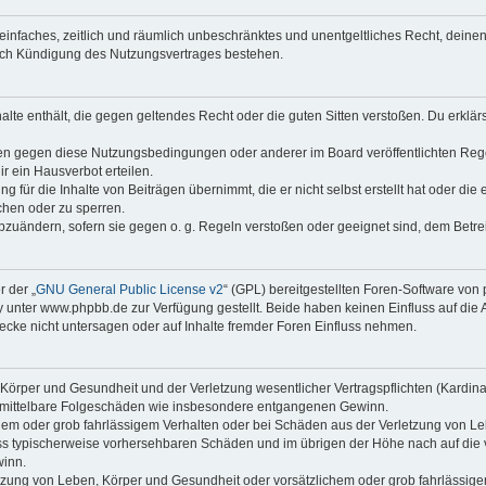
in einfaches, zeitlich und räumlich unbeschränktes und unentgeltliches Recht, dei
nach Kündigung des Nutzungsvertrages bestehen.
nhalte enthält, die gegen geltendes Recht oder die guten Sitten verstoßen. Du erklä
ßen gegen diese Nutzungsbedingungen oder anderer im Board veröffentlichten Reg
r ein Hausverbot erteilen.
 für die Inhalte von Beiträgen übernimmt, die er nicht selbst erstellt hat oder die
chen oder zu sperren.
abzuändern, sofern sie gegen o. g. Regeln verstoßen oder geeignet sind, dem Betr
 der „
GNU General Public License v2
“ (GPL) bereitgestellten Foren-Software vo
nter www.phpbb.de zur Verfügung gestellt. Beide haben keinen Einfluss auf die A
cke nicht untersagen oder auf Inhalte fremder Foren Einfluss nehmen.
Körper und Gesundheit und der Verletzung wesentlicher Vertragspflichten (Kardinalp
für mittelbare Folgeschäden wie insbesondere entgangenen Gewinn.
chem oder grob fahrlässigem Verhalten oder bei Schäden aus der Verletzung von L
hluss typischerweise vorhersehbaren Schäden und im übrigen der Höhe nach auf die 
winn.
zung von Leben, Körper und Gesundheit oder vorsätzlichem oder grob fahrlässigem