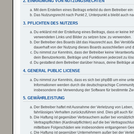
2. EINRÄUMUNG VON NUTZUNGSRECHTEN
Mit dem Erstellen eines Beitrags erteilst du dem Betreiber e
Das Nutzungsrecht nach Punkt 2, Unterpunkt a bleibt auch 
3. PFLICHTEN DES NUTZERS
Du erklärst mit der Erstellung eines Beitrags, dass er keine I
verwendeten Links und Bilder zu setzen bzw. zu verwenden.
Der Betreiber des Boards übt das Hausrecht aus. Bei Verstö
dauerhaft von der Nutzung dieses Boards ausschließen und di
Du nimmst zur Kenntnis, dass der Betreiber keine Verantwortung
dein Benutzerkonto, Beiträge und Funktionen jederzeit zu lös
Du gestattest dem Betreiber darüber hinaus, deine Beiträge 
4. GENERAL PUBLIC LICENSE
Du nimmst zur Kenntnis, dass es sich bei phpBB um eine unter
Informationen werden durch die deutschsprachige Community u
insbesondere die Verwendung der Software für bestimmte Zwe
5. GEWÄHRLEISTUNG
Der Betreiber haftet mit Ausnahme der Verletzung von Leben, 
fahrlässiges Verhalten zurückzuführen sind. Dies gilt auch 
Die Haftung ist gegenüber Verbrauchern außer bei vorsätzli
Vertragspflichten (Kardinalpflichten) auf die bei Vertragssc
mittelbare Folgeschäden wie insbesondere entgangenen Ge
Die Haftung ist gegenüber Unternehmern außer bei der Verlet