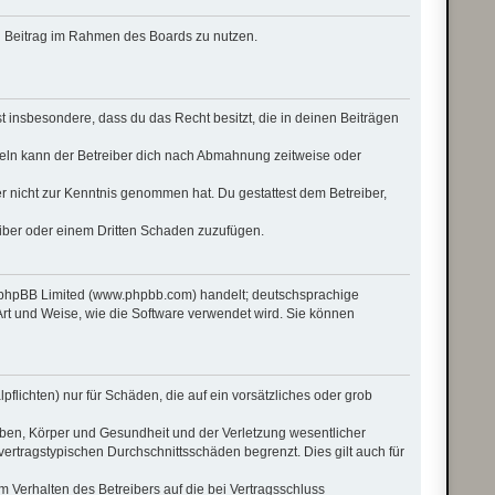
nen Beitrag im Rahmen des Boards zu nutzen.
rst insbesondere, dass du das Recht besitzt, die in deinen Beiträgen
eln kann der Betreiber dich nach Abmahnung zeitweise oder
 er nicht zur Kenntnis genommen hat. Du gestattest dem Betreiber,
eiber oder einem Dritten Schaden zuzufügen.
n phpBB Limited (www.phpbb.com) handelt; deutschsprachige
rt und Weise, wie die Software verwendet wird. Sie können
flichten) nur für Schäden, die auf ein vorsätzliches oder grob
eben, Körper und Gesundheit und der Verletzung wesentlicher
vertragstypischen Durchschnittsschäden begrenzt. Dies gilt auch für
 Verhalten des Betreibers auf die bei Vertragsschluss