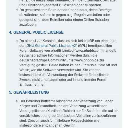
hat. Du gestattest dem Betreiber, dein Benutzerkonto, Beiträge
und Funktionen jederzeit zu löschen oder zu sperren.
Du gestattest dem Betreiber darüber hinaus, deine Beiträge
abzuändern, sofern sie gegen o. g. Regeln verstoßen oder
geeignet sind, dem Betreiber oder einem Dritten Schaden
zuzufügen.
4. GENERAL PUBLIC LICENSE
Du nimmst zur Kenntnis, dass es sich bei phpBB um eine unter
der „
GNU General Public License v2
“ (GPL) bereitgestellten
Foren-Software von phpBB Limited (www.phpbb.com) handelt;
deutschsprachige Informationen werden durch die
deutschsprachige Community unter www.phpbb.de zur
Verfügung gestellt. Beide haben keinen Einfluss auf die Art und
Weise, wie die Software verwendet wird. Sie können
insbesondere die Verwendung der Software für bestimmte
Zwecke nicht untersagen oder auf Inhalte fremder Foren
Einfluss nehmen.
5. GEWÄHRLEISTUNG
Der Betreiber haftet mit Ausnahme der Verletzung von Leben,
Körper und Gesundheit und der Verletzung wesentlicher
Vertragspflichten (Kardinalpflichten) nur für Schäden, die auf ein
vorsätzliches oder grob fahrlässiges Verhalten zurückzuführen
sind. Dies gilt auch für mittelbare Folgeschäden wie
insbesondere entgangenen Gewinn.