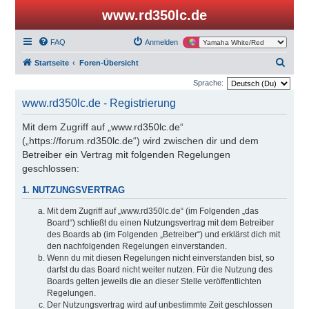
www.rd350lc.de
FAQ
Anmelden
S
Startseite
Foren-Übersicht
u
Sprache:
c
www.rd350lc.de - Registrierung
h
Mit dem Zugriff auf „www.rd350lc.de“
e
(„https://forum.rd350lc.de“) wird zwischen dir und dem
Betreiber ein Vertrag mit folgenden Regelungen
geschlossen:
1. NUTZUNGSVERTRAG
Mit dem Zugriff auf „www.rd350lc.de“ (im Folgenden „das
Board“) schließt du einen Nutzungsvertrag mit dem Betreiber
des Boards ab (im Folgenden „Betreiber“) und erklärst dich mit
den nachfolgenden Regelungen einverstanden.
Wenn du mit diesen Regelungen nicht einverstanden bist, so
darfst du das Board nicht weiter nutzen. Für die Nutzung des
Boards gelten jeweils die an dieser Stelle veröffentlichten
Regelungen.
Der Nutzungsvertrag wird auf unbestimmte Zeit geschlossen