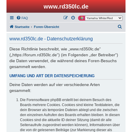
www.rd350lc.de
FAQ
S
Startseite
Foren-Übersicht
u
www.rd350lc.de - Datenschutzerklärung
c
h
Diese Richtlinie beschreibt, wie „www.rd350lc.de“
(„https://forum.rd350lc.de“) (im Folgenden „der Betreiber“)
e
die Daten verwendet, die während deines Foren-Besuchs
gesammelt werden.
UMFANG UND ART DER DATENSPEICHERUNG
Deine Daten werden auf vier verschiedene Arten
gesammelt:
Die Forensoftware phpBB erstellt bei deinem Besuch des
Boards mehrere Cookies. Cookies sind kleine Textdateien, die
dein Browser als temporäre Dateien ablegt und die zwischen
den einzelnen Aufrufen des Boards erhalten bleiben. In diesen
Cookies sind die aktuelle ID deiner Sitzung (damit dir alle
Seitenaufrufe zugeordnet werden können), Informationen über
die von dir gelesenen Beiträge (zur Markierung dieser als