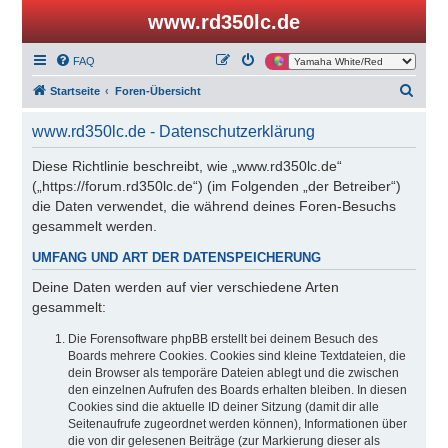
www.rd350lc.de
FAQ
S
Startseite
Foren-Übersicht
u
www.rd350lc.de - Datenschutzerklärung
c
h
Diese Richtlinie beschreibt, wie „www.rd350lc.de“
(„https://forum.rd350lc.de“) (im Folgenden „der Betreiber“)
e
die Daten verwendet, die während deines Foren-Besuchs
gesammelt werden.
UMFANG UND ART DER DATENSPEICHERUNG
Deine Daten werden auf vier verschiedene Arten
gesammelt:
Die Forensoftware phpBB erstellt bei deinem Besuch des
Boards mehrere Cookies. Cookies sind kleine Textdateien, die
dein Browser als temporäre Dateien ablegt und die zwischen
den einzelnen Aufrufen des Boards erhalten bleiben. In diesen
Cookies sind die aktuelle ID deiner Sitzung (damit dir alle
Seitenaufrufe zugeordnet werden können), Informationen über
die von dir gelesenen Beiträge (zur Markierung dieser als