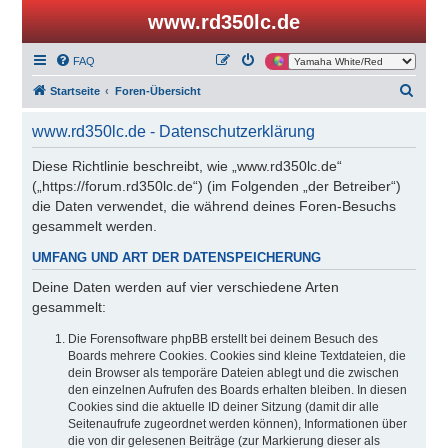
www.rd350lc.de
FAQ
S
Startseite
Foren-Übersicht
u
www.rd350lc.de - Datenschutzerklärung
c
h
Diese Richtlinie beschreibt, wie „www.rd350lc.de“
(„https://forum.rd350lc.de“) (im Folgenden „der Betreiber“)
e
die Daten verwendet, die während deines Foren-Besuchs
gesammelt werden.
UMFANG UND ART DER DATENSPEICHERUNG
Deine Daten werden auf vier verschiedene Arten
gesammelt:
Die Forensoftware phpBB erstellt bei deinem Besuch des
Boards mehrere Cookies. Cookies sind kleine Textdateien, die
dein Browser als temporäre Dateien ablegt und die zwischen
den einzelnen Aufrufen des Boards erhalten bleiben. In diesen
Cookies sind die aktuelle ID deiner Sitzung (damit dir alle
Seitenaufrufe zugeordnet werden können), Informationen über
die von dir gelesenen Beiträge (zur Markierung dieser als