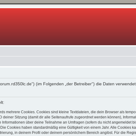
s://forum.rd350lc.de“) (im Folgenden „der Betreiber“) die Daten verwe
lt:
ds mehrere Cookies. Cookies sind kleine Textdateien, die dein Browser als tempo
ID deiner Sitzung (damit dir alle Seitenaufrufe zugeordnet werden können), Inform
ie Informationen über deine Teilnahme an Umfragen (sofern du nicht angemeldet bis
 Die Cookies haben standardmäßig eine Gültigkeit von einem Jahr. Alle Cookies kan
trierung, in deinem Profil oder deinem persönlichem Bereich angibst. Für die Regi