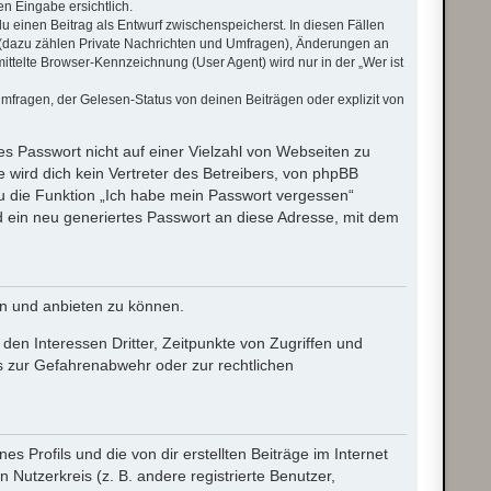
n Eingabe ersichtlich.
du einen Beitrag als Entwurf zwischenspeicherst. In diesen Fällen
n (dazu zählen Private Nachrichten und Umfragen), Änderungen an
ttelte Browser-Kennzeichnung (User Agent) wird nur in der „Wer ist
mfragen, der Gelesen-Status von deinen Beiträgen oder explizit von
es Passwort nicht auf einer Vielzahl von Webseiten zu
wird dich kein Vertreter des Betreibers, von phpBB
du die Funktion „Ich habe mein Passwort vergessen“
ein neu generiertes Passwort an diese Adresse, mit dem
en und anbieten zu können.
en Interessen Dritter, Zeitpunkte von Zugriffen und
 zur Gefahrenabwehr oder zur rechtlichen
 Profils und die von dir erstellten Beiträge im Internet
 Nutzerkreis (z. B. andere registrierte Benutzer,