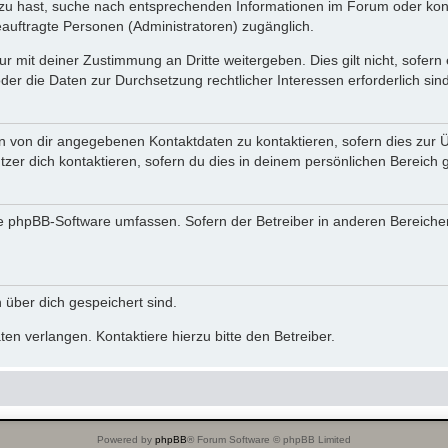
azu hast, suche nach entsprechenden Informationen im Forum oder kont
beauftragte Personen (Administratoren) zugänglich.
r mit deiner Zustimmung an Dritte weitergeben. Dies gilt nicht, sofer
oder die Daten zur Durchsetzung rechtlicher Interessen erforderlich sind
en von dir angegebenen Kontaktdaten zu kontaktieren, sofern dies zur 
tzer dich kontaktieren, sofern du dies in deinem persönlichen Bereich g
 die phpBB-Software umfassen. Sofern der Betreiber in anderen Bereic
n über dich gespeichert sind.
en verlangen. Kontaktiere hierzu bitte den Betreiber.
Powered by
phpBB
® Forum Software © phpBB Limited