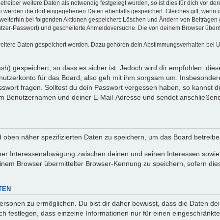
eiber weitere Daten als notwendig festgelegt wurden, so ist dies für dich vor dere
so werden die dort eingegebenen Daten ebenfalls gespeichert. Gleiches gilt, wenn 
d weiterhin bei folgenden Aktionen gespeichert: Löschen und Ändern von Beiträge
nutzer-Passwort) und gescheiterte Anmeldeversuche. Die von deinem Browser übermi
 weitere Daten gespeichert werden. Dazu gehören dein Abstimmungsverhalten bei U
h) gespeichert, so dass es sicher ist. Jedoch wird dir empfohlen, dies
utzerkonto für das Board, also geh mit ihm sorgsam um. Insbesondere 
asswort fragen. Solltest du dein Passwort vergessen haben, so kannst 
em Benutzernamen und deiner E-Mail-Adresse und sendet anschließend 
d oben näher spezifizierten Daten zu speichern, um das Board betreib
iner Interessenabwägung zwischen deinen und seinen Interessen sowie d
nem Browser übermittelter Browser-Kennung zu speichern, sofern dies
TEN
sonen zu ermöglichen. Du bist dir daher bewusst, dass die Daten deines
ch festlegen, dass einzelne Informationen nur für einen eingeschränkten