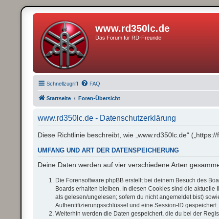
www.rd350lc.de
Das Forum für RD-Freunde
Schnellzugriff
FAQ
Startseite
Foren-Übersicht
www.rd350lc.de - Datenschutzerklärung
Diese Richtlinie beschreibt, wie „www.rd350lc.de“ („http
UMFANG UND ART DER DATENSPEICHERUNG
Deine Daten werden auf vier verschiedene Arten gesamme
Die Forensoftware phpBB erstellt bei deinem Besuch des Boar
Boards erhalten bleiben. In diesen Cookies sind die aktuelle 
als gelesen/ungelesen; sofern du nicht angemeldet bist) sow
Authentifizierungsschlüssel und eine Session-ID gespeichert.
Weiterhin werden die Daten gespeichert, die du bei der Regis