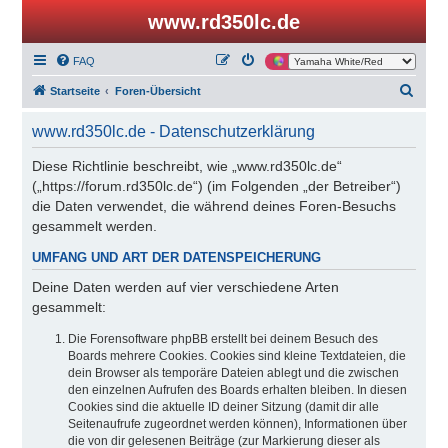
www.rd350lc.de
FAQ
S
Startseite
Foren-Übersicht
u
www.rd350lc.de - Datenschutzerklärung
c
h
Diese Richtlinie beschreibt, wie „www.rd350lc.de“
(„https://forum.rd350lc.de“) (im Folgenden „der Betreiber“)
e
die Daten verwendet, die während deines Foren-Besuchs
gesammelt werden.
UMFANG UND ART DER DATENSPEICHERUNG
Deine Daten werden auf vier verschiedene Arten
gesammelt:
Die Forensoftware phpBB erstellt bei deinem Besuch des
Boards mehrere Cookies. Cookies sind kleine Textdateien, die
dein Browser als temporäre Dateien ablegt und die zwischen
den einzelnen Aufrufen des Boards erhalten bleiben. In diesen
Cookies sind die aktuelle ID deiner Sitzung (damit dir alle
Seitenaufrufe zugeordnet werden können), Informationen über
die von dir gelesenen Beiträge (zur Markierung dieser als