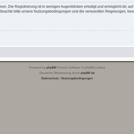
en. Die Registrierung ist in wenigen Augenblicken erledigt und ermöglicht dir, au
Beachte bitte unsere Nutzungsbedingungen und die verwandten Regelungen, bevor d
Powered by
phpBB
® Forum Software © phpBB Limited
Deutsche Übersetzung durch
phpBB.de
Datenschutz
|
Nutzungsbedingungen