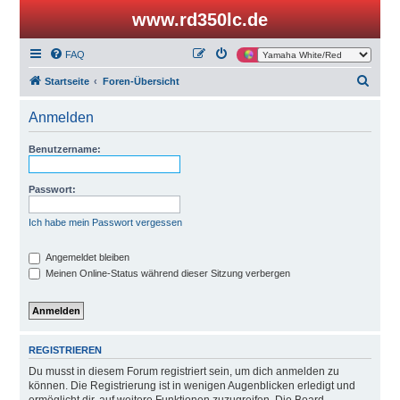
www.rd350lc.de
FAQ
S
Startseite
Foren-Übersicht
u
Anmelden
c
h
Benutzername:
e
Passwort:
Ich habe mein Passwort vergessen
Angemeldet bleiben
Meinen Online-Status während dieser Sitzung verbergen
REGISTRIEREN
Du musst in diesem Forum registriert sein, um dich anmelden zu
können. Die Registrierung ist in wenigen Augenblicken erledigt und
ermöglicht dir, auf weitere Funktionen zuzugreifen. Die Board-