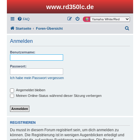
www.rd350lc.de
FAQ
S
Startseite
Foren-Übersicht
u
Anmelden
c
h
Benutzername:
e
Passwort:
Ich habe mein Passwort vergessen
Angemeldet bleiben
Meinen Online-Status während dieser Sitzung verbergen
REGISTRIEREN
Du musst in diesem Forum registriert sein, um dich anmelden zu
können. Die Registrierung ist in wenigen Augenblicken erledigt und
ermöglicht dir, auf weitere Funktionen zuzugreifen. Die Board-