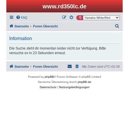
www.rd350lc.de
FAQ
S
Startseite
Foren-Übersicht
u
Information
c
h
Die Suche steht dir momentan leider nicht zur Verfügung. Bitte
versuche es in 23 Sekunden erneut.
e
Startseite
Foren-Übersicht
Alle Zeiten sind
UTC+01:00
Powered by
phpBB
® Forum Software © phpBB Limited
Deutsche Übersetzung durch
phpBB.de
Datenschutz
|
Nutzungsbedingungen