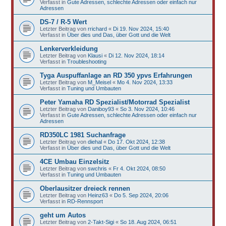
Verfasst in
Gute Adressen, schlechte Adressen oder einfach nur
Adressen
DS-7 / R-5 Wert
Letzter Beitrag von
rrichard
«
Di 19. Nov 2024, 15:40
Verfasst in
Über dies und Das, über Gott und die Welt
Lenkerverkleidung
Letzter Beitrag von
Klausi
«
Di 12. Nov 2024, 18:14
Verfasst in
Troubleshooting
Tyga Auspuffanlage an RD 350 ypvs Erfahrungen
Letzter Beitrag von
M_Meisel
«
Mo 4. Nov 2024, 13:33
Verfasst in
Tuning und Umbauten
Peter Yamaha RD Spezialist/Motorrad Spezialist
Letzter Beitrag von
Daniboy93
«
So 3. Nov 2024, 10:46
Verfasst in
Gute Adressen, schlechte Adressen oder einfach nur
Adressen
RD350LC 1981 Suchanfrage
Letzter Beitrag von
diehal
«
Do 17. Okt 2024, 12:38
Verfasst in
Über dies und Das, über Gott und die Welt
4CE Umbau Einzelsitz
Letzter Beitrag von
swchris
«
Fr 4. Okt 2024, 08:50
Verfasst in
Tuning und Umbauten
Oberlausitzer dreieck rennen
Letzter Beitrag von
Heinz63
«
Do 5. Sep 2024, 20:06
Verfasst in
RD-Rennsport
geht um Autos
Letzter Beitrag von
2-Takt-Sigi
«
So 18. Aug 2024, 06:51