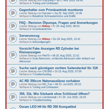
Letzter Beitrag von
crazydog
«
So 2. Nov 2025, 09:08
Verfasst in
Tuning und Umbauten
Gegenhalter zum Primärantrieb montieren
Letzter Beitrag von
Karsten
«
Sa 20. Sep 2025, 14:35
Verfasst in
Bewährte Schraubertricks und Kniffe
FAQ - Revision Ölpumpe, Fragen und Anmerkungen
Letzter Beitrag von
Kilroy
«
Fr 29. Aug 2025, 08:52
Verfasst in
Grundsätzliches
Serverumzug
Letzter Beitrag von
Kilroy
«
Do 28. Aug 2025, 14:41
Verfasst in
Ankündigungen
Vorsicht Fake Anzeigen RD Zylinder bei
Kleinanzeigen
Letzter Beitrag von
Piet70
«
Mi 20. Aug 2025, 21:51
Verfasst in
Gute Adressen, schlechte Adressen oder einfach nur
Adressen
Suche nach günstigem rechten Seitendeckel für 31K
Letzter Beitrag von
CR1955
«
Di 19. Aug 2025, 07:59
Verfasst in
Troubleshooting
AC RD 350ccm Nebenauslässe vorhaben
Letzter Beitrag von
RD_Fan
«
Mi 23. Jul 2025, 09:10
Verfasst in
Tuning und Umbauten
350, 31k, Wie Sitzbank ohne Schlüssel öffnen?
Letzter Beitrag von
Leichtmetall
«
Fr 20. Jun 2025, 16:43
Verfasst in
Troubleshooting
Osram LED H4 für RD 350 Kompatibel