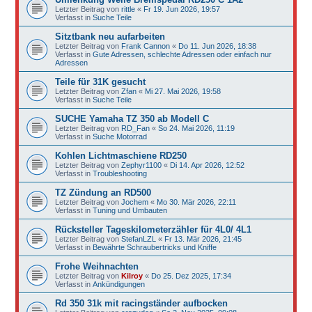
Letzter Beitrag von
rittle
«
Fr 19. Jun 2026, 19:57
Verfasst in
Suche Teile
Sitztbank neu aufarbeiten
Letzter Beitrag von
Frank Cannon
«
Do 11. Jun 2026, 18:38
Verfasst in
Gute Adressen, schlechte Adressen oder einfach nur
Adressen
Teile für 31K gesucht
Letzter Beitrag von
Zfan
«
Mi 27. Mai 2026, 19:58
Verfasst in
Suche Teile
SUCHE Yamaha TZ 350 ab Modell C
Letzter Beitrag von
RD_Fan
«
So 24. Mai 2026, 11:19
Verfasst in
Suche Motorrad
Kohlen Lichtmaschiene RD250
Letzter Beitrag von
Zephyr1100
«
Di 14. Apr 2026, 12:52
Verfasst in
Troubleshooting
TZ Zündung an RD500
Letzter Beitrag von
Jochem
«
Mo 30. Mär 2026, 22:11
Verfasst in
Tuning und Umbauten
Rücksteller Tageskilometerzähler für 4L0/ 4L1
Letzter Beitrag von
StefanLZL
«
Fr 13. Mär 2026, 21:45
Verfasst in
Bewährte Schraubertricks und Kniffe
Frohe Weihnachten
Letzter Beitrag von
Kilroy
«
Do 25. Dez 2025, 17:34
Verfasst in
Ankündigungen
Rd 350 31k mit racingständer aufbocken