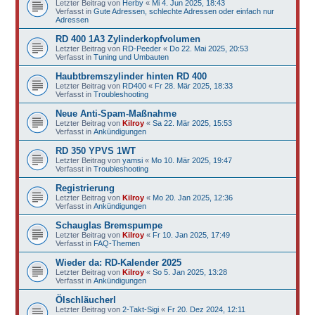
Letzter Beitrag von
Herby
«
Mi 4. Jun 2025, 18:43
Verfasst in
Gute Adressen, schlechte Adressen oder einfach nur
Adressen
RD 400 1A3 Zylinderkopfvolumen
Letzter Beitrag von
RD-Peeder
«
Do 22. Mai 2025, 20:53
Verfasst in
Tuning und Umbauten
Haubtbremszylinder hinten RD 400
Letzter Beitrag von
RD400
«
Fr 28. Mär 2025, 18:33
Verfasst in
Troubleshooting
Neue Anti-Spam-Maßnahme
Letzter Beitrag von
Kilroy
«
Sa 22. Mär 2025, 15:53
Verfasst in
Ankündigungen
RD 350 YPVS 1WT
Letzter Beitrag von
yamsi
«
Mo 10. Mär 2025, 19:47
Verfasst in
Troubleshooting
Registrierung
Letzter Beitrag von
Kilroy
«
Mo 20. Jan 2025, 12:36
Verfasst in
Ankündigungen
Schauglas Bremspumpe
Letzter Beitrag von
Kilroy
«
Fr 10. Jan 2025, 17:49
Verfasst in
FAQ-Themen
Wieder da: RD-Kalender 2025
Letzter Beitrag von
Kilroy
«
So 5. Jan 2025, 13:28
Verfasst in
Ankündigungen
Ölschläucherl
Letzter Beitrag von
2-Takt-Sigi
«
Fr 20. Dez 2024, 12:11