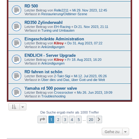
RD 500
Letzter Beitrag von
Relle2211
«
Mi 29. Nov 2023, 12:45
Verfasst in
Restaurierung/Oldtimer-Szene
RD350 Zylinderwahl
Letzter Beitrag von
EH-Racing
«
Di 21. Nov 2023, 21:11
Verfasst in
Tuning und Umbauten
Eingeschränkte Administration
Letzter Beitrag von
Kilroy
«
Do 31. Aug 2023, 07:22
Verfasst in
Ankündigungen
ENDLICH - Server Upgrade
Letzter Beitrag von
Kilroy
«
Fr 18. Aug 2023, 16:20
Verfasst in
Ankündigungen
RD fahren ist schön
Letzter Beitrag von
2-Takt-Sigi
«
Mi 12. Jul 2023, 05:26
Verfasst in
Über dies und Das, über Gott und die Welt
Yamaha rd 500 power valve
Letzter Beitrag von
Crossrocker
«
Mo 26. Jun 2023, 19:09
Verfasst in
Troubleshooting
Die Suche ergab mehr als 1000 Treffer
Seite
1
von
20
1
2
3
4
5
20
Nächste
…
Gehe zu