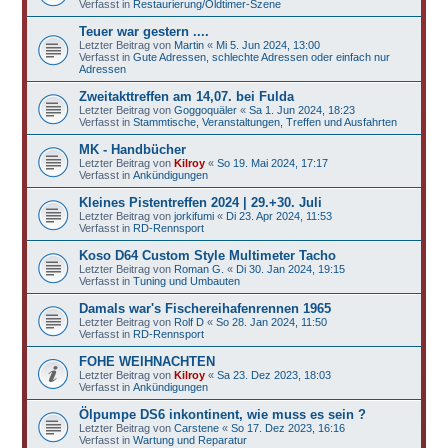
Verfasst in
Restaurierung/Oldtimer-Szene
Teuer war gestern ....
Letzter Beitrag von
Martin
«
Mi 5. Jun 2024, 13:00
Verfasst in
Gute Adressen, schlechte Adressen oder einfach nur
Adressen
Zweitakttreffen am 14,07. bei Fulda
Letzter Beitrag von
Goggoquäler
«
Sa 1. Jun 2024, 18:23
Verfasst in
Stammtische, Veranstaltungen, Treffen und Ausfahrten
MK - Handbücher
Letzter Beitrag von
Kilroy
«
So 19. Mai 2024, 17:17
Verfasst in
Ankündigungen
Kleines Pistentreffen 2024 | 29.+30. Juli
Letzter Beitrag von
jorkifumi
«
Di 23. Apr 2024, 11:53
Verfasst in
RD-Rennsport
Koso D64 Custom Style Multimeter Tacho
Letzter Beitrag von
Roman G.
«
Di 30. Jan 2024, 19:15
Verfasst in
Tuning und Umbauten
Damals war's Fischereihafenrennen 1965
Letzter Beitrag von
Rolf D
«
So 28. Jan 2024, 11:50
Verfasst in
RD-Rennsport
FOHE WEIHNACHTEN
Letzter Beitrag von
Kilroy
«
Sa 23. Dez 2023, 18:03
Verfasst in
Ankündigungen
Ölpumpe DS6 inkontinent, wie muss es sein ?
Letzter Beitrag von
Carstene
«
So 17. Dez 2023, 16:16
Verfasst in
Wartung und Reparatur