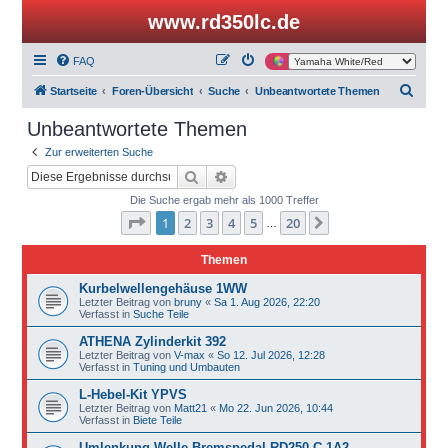
www.rd350lc.de
FAQ
S
Startseite
Foren-Übersicht
Suche
Unbeantwortete Themen
u
Unbeantwortete Themen
c
Zur erweiterten Suche
h
Suche
Erweiterte Suche
e
Die Suche ergab mehr als 1000 Treffer
Seite
1
von
20
1
2
3
4
5
20
Nächste
…
Themen
Kurbelwellengehäuse 1WW
Letzter Beitrag von
bruny
«
Sa 1. Aug 2026, 22:20
Verfasst in
Suche Teile
ATHENA Zylinderkit 392
Letzter Beitrag von
V-max
«
So 12. Jul 2026, 12:28
Verfasst in
Tuning und Umbauten
L-Hebel-Kit YPVS
Letzter Beitrag von
Matt21
«
Mo 22. Jun 2026, 10:44
Verfasst in
Biete Teile
Umlenkung Welle Bremspedal RD250 C 1A2