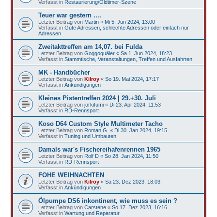
Verfasst in
Restaurierung/Oldtimer-Szene
Teuer war gestern ....
Letzter Beitrag von
Martin
«
Mi 5. Jun 2024, 13:00
Verfasst in
Gute Adressen, schlechte Adressen oder einfach nur
Adressen
Zweitakttreffen am 14,07. bei Fulda
Letzter Beitrag von
Goggoquäler
«
Sa 1. Jun 2024, 18:23
Verfasst in
Stammtische, Veranstaltungen, Treffen und Ausfahrten
MK - Handbücher
Letzter Beitrag von
Kilroy
«
So 19. Mai 2024, 17:17
Verfasst in
Ankündigungen
Kleines Pistentreffen 2024 | 29.+30. Juli
Letzter Beitrag von
jorkifumi
«
Di 23. Apr 2024, 11:53
Verfasst in
RD-Rennsport
Koso D64 Custom Style Multimeter Tacho
Letzter Beitrag von
Roman G.
«
Di 30. Jan 2024, 19:15
Verfasst in
Tuning und Umbauten
Damals war's Fischereihafenrennen 1965
Letzter Beitrag von
Rolf D
«
So 28. Jan 2024, 11:50
Verfasst in
RD-Rennsport
FOHE WEIHNACHTEN
Letzter Beitrag von
Kilroy
«
Sa 23. Dez 2023, 18:03
Verfasst in
Ankündigungen
Ölpumpe DS6 inkontinent, wie muss es sein ?
Letzter Beitrag von
Carstene
«
So 17. Dez 2023, 16:16
Verfasst in
Wartung und Reparatur