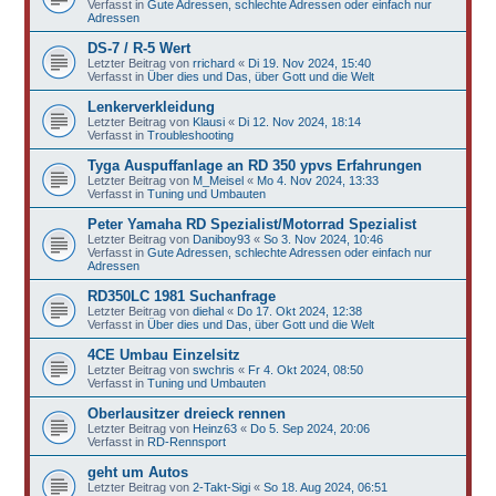
Verfasst in
Gute Adressen, schlechte Adressen oder einfach nur
Adressen
DS-7 / R-5 Wert
Letzter Beitrag von
rrichard
«
Di 19. Nov 2024, 15:40
Verfasst in
Über dies und Das, über Gott und die Welt
Lenkerverkleidung
Letzter Beitrag von
Klausi
«
Di 12. Nov 2024, 18:14
Verfasst in
Troubleshooting
Tyga Auspuffanlage an RD 350 ypvs Erfahrungen
Letzter Beitrag von
M_Meisel
«
Mo 4. Nov 2024, 13:33
Verfasst in
Tuning und Umbauten
Peter Yamaha RD Spezialist/Motorrad Spezialist
Letzter Beitrag von
Daniboy93
«
So 3. Nov 2024, 10:46
Verfasst in
Gute Adressen, schlechte Adressen oder einfach nur
Adressen
RD350LC 1981 Suchanfrage
Letzter Beitrag von
diehal
«
Do 17. Okt 2024, 12:38
Verfasst in
Über dies und Das, über Gott und die Welt
4CE Umbau Einzelsitz
Letzter Beitrag von
swchris
«
Fr 4. Okt 2024, 08:50
Verfasst in
Tuning und Umbauten
Oberlausitzer dreieck rennen
Letzter Beitrag von
Heinz63
«
Do 5. Sep 2024, 20:06
Verfasst in
RD-Rennsport
geht um Autos
Letzter Beitrag von
2-Takt-Sigi
«
So 18. Aug 2024, 06:51