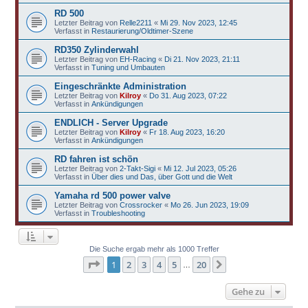
RD 500
Letzter Beitrag von
Relle2211
«
Mi 29. Nov 2023, 12:45
Verfasst in
Restaurierung/Oldtimer-Szene
RD350 Zylinderwahl
Letzter Beitrag von
EH-Racing
«
Di 21. Nov 2023, 21:11
Verfasst in
Tuning und Umbauten
Eingeschränkte Administration
Letzter Beitrag von
Kilroy
«
Do 31. Aug 2023, 07:22
Verfasst in
Ankündigungen
ENDLICH - Server Upgrade
Letzter Beitrag von
Kilroy
«
Fr 18. Aug 2023, 16:20
Verfasst in
Ankündigungen
RD fahren ist schön
Letzter Beitrag von
2-Takt-Sigi
«
Mi 12. Jul 2023, 05:26
Verfasst in
Über dies und Das, über Gott und die Welt
Yamaha rd 500 power valve
Letzter Beitrag von
Crossrocker
«
Mo 26. Jun 2023, 19:09
Verfasst in
Troubleshooting
Die Suche ergab mehr als 1000 Treffer
Seite
1
von
20
1
2
3
4
5
20
Nächste
…
Gehe zu