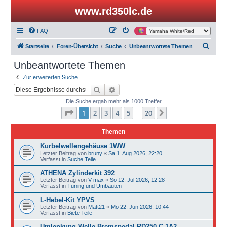
www.rd350lc.de
FAQ
S
Startseite
Foren-Übersicht
Suche
Unbeantwortete Themen
u
Unbeantwortete Themen
c
Zur erweiterten Suche
h
Suche
Erweiterte Suche
e
Die Suche ergab mehr als 1000 Treffer
Seite
1
von
20
1
2
3
4
5
20
Nächste
…
Themen
Kurbelwellengehäuse 1WW
Letzter Beitrag von
bruny
«
Sa 1. Aug 2026, 22:20
Verfasst in
Suche Teile
ATHENA Zylinderkit 392
Letzter Beitrag von
V-max
«
So 12. Jul 2026, 12:28
Verfasst in
Tuning und Umbauten
L-Hebel-Kit YPVS
Letzter Beitrag von
Matt21
«
Mo 22. Jun 2026, 10:44
Verfasst in
Biete Teile
Umlenkung Welle Bremspedal RD250 C 1A2