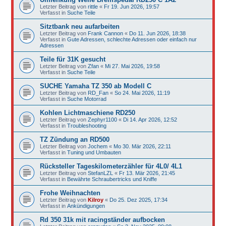
Letzter Beitrag von
rittle
«
Fr 19. Jun 2026, 19:57
Verfasst in
Suche Teile
Sitztbank neu aufarbeiten
Letzter Beitrag von
Frank Cannon
«
Do 11. Jun 2026, 18:38
Verfasst in
Gute Adressen, schlechte Adressen oder einfach nur
Adressen
Teile für 31K gesucht
Letzter Beitrag von
Zfan
«
Mi 27. Mai 2026, 19:58
Verfasst in
Suche Teile
SUCHE Yamaha TZ 350 ab Modell C
Letzter Beitrag von
RD_Fan
«
So 24. Mai 2026, 11:19
Verfasst in
Suche Motorrad
Kohlen Lichtmaschiene RD250
Letzter Beitrag von
Zephyr1100
«
Di 14. Apr 2026, 12:52
Verfasst in
Troubleshooting
TZ Zündung an RD500
Letzter Beitrag von
Jochem
«
Mo 30. Mär 2026, 22:11
Verfasst in
Tuning und Umbauten
Rücksteller Tageskilometerzähler für 4L0/ 4L1
Letzter Beitrag von
StefanLZL
«
Fr 13. Mär 2026, 21:45
Verfasst in
Bewährte Schraubertricks und Kniffe
Frohe Weihnachten
Letzter Beitrag von
Kilroy
«
Do 25. Dez 2025, 17:34
Verfasst in
Ankündigungen
Rd 350 31k mit racingständer aufbocken