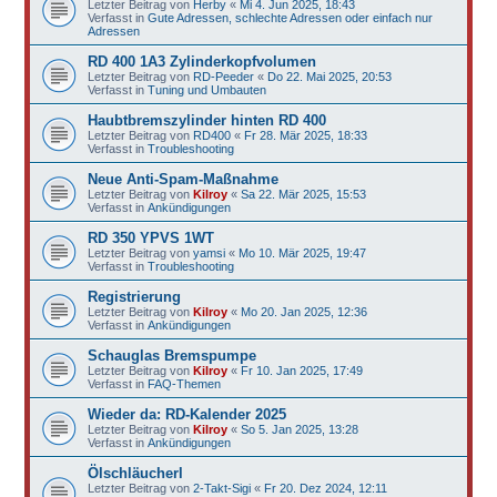
Letzter Beitrag von
Herby
«
Mi 4. Jun 2025, 18:43
Verfasst in
Gute Adressen, schlechte Adressen oder einfach nur
Adressen
RD 400 1A3 Zylinderkopfvolumen
Letzter Beitrag von
RD-Peeder
«
Do 22. Mai 2025, 20:53
Verfasst in
Tuning und Umbauten
Haubtbremszylinder hinten RD 400
Letzter Beitrag von
RD400
«
Fr 28. Mär 2025, 18:33
Verfasst in
Troubleshooting
Neue Anti-Spam-Maßnahme
Letzter Beitrag von
Kilroy
«
Sa 22. Mär 2025, 15:53
Verfasst in
Ankündigungen
RD 350 YPVS 1WT
Letzter Beitrag von
yamsi
«
Mo 10. Mär 2025, 19:47
Verfasst in
Troubleshooting
Registrierung
Letzter Beitrag von
Kilroy
«
Mo 20. Jan 2025, 12:36
Verfasst in
Ankündigungen
Schauglas Bremspumpe
Letzter Beitrag von
Kilroy
«
Fr 10. Jan 2025, 17:49
Verfasst in
FAQ-Themen
Wieder da: RD-Kalender 2025
Letzter Beitrag von
Kilroy
«
So 5. Jan 2025, 13:28
Verfasst in
Ankündigungen
Ölschläucherl
Letzter Beitrag von
2-Takt-Sigi
«
Fr 20. Dez 2024, 12:11