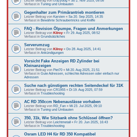
Letzter Beitrag von
crazydog
«
So 2. Nov 2025, 09:08
Verfasst in
Tuning und Umbauten
Gegenhalter zum Primärantrieb montieren
Letzter Beitrag von
Karsten
«
Sa 20. Sep 2025, 14:35
Verfasst in
Bewährte Schraubertricks und Kniffe
FAQ - Revision Ölpumpe, Fragen und Anmerkungen
Letzter Beitrag von
Kilroy
«
Fr 29. Aug 2025, 08:52
Verfasst in
Grundsätzliches
Serverumzug
Letzter Beitrag von
Kilroy
«
Do 28. Aug 2025, 14:41
Verfasst in
Ankündigungen
Vorsicht Fake Anzeigen RD Zylinder bei
Kleinanzeigen
Letzter Beitrag von
Piet70
«
Mi 20. Aug 2025, 21:51
Verfasst in
Gute Adressen, schlechte Adressen oder einfach nur
Adressen
Suche nach günstigem rechten Seitendeckel für 31K
Letzter Beitrag von
CR1955
«
Di 19. Aug 2025, 07:59
Verfasst in
Troubleshooting
AC RD 350ccm Nebenauslässe vorhaben
Letzter Beitrag von
RD_Fan
«
Mi 23. Jul 2025, 09:10
Verfasst in
Tuning und Umbauten
350, 31k, Wie Sitzbank ohne Schlüssel öffnen?
Letzter Beitrag von
Leichtmetall
«
Fr 20. Jun 2025, 16:43
Verfasst in
Troubleshooting
Osram LED H4 für RD 350 Kompatibel