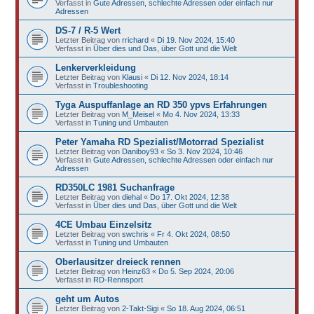
Verfasst in
Gute Adressen, schlechte Adressen oder einfach nur
Adressen
DS-7 / R-5 Wert
Letzter Beitrag von
rrichard
«
Di 19. Nov 2024, 15:40
Verfasst in
Über dies und Das, über Gott und die Welt
Lenkerverkleidung
Letzter Beitrag von
Klausi
«
Di 12. Nov 2024, 18:14
Verfasst in
Troubleshooting
Tyga Auspuffanlage an RD 350 ypvs Erfahrungen
Letzter Beitrag von
M_Meisel
«
Mo 4. Nov 2024, 13:33
Verfasst in
Tuning und Umbauten
Peter Yamaha RD Spezialist/Motorrad Spezialist
Letzter Beitrag von
Daniboy93
«
So 3. Nov 2024, 10:46
Verfasst in
Gute Adressen, schlechte Adressen oder einfach nur
Adressen
RD350LC 1981 Suchanfrage
Letzter Beitrag von
diehal
«
Do 17. Okt 2024, 12:38
Verfasst in
Über dies und Das, über Gott und die Welt
4CE Umbau Einzelsitz
Letzter Beitrag von
swchris
«
Fr 4. Okt 2024, 08:50
Verfasst in
Tuning und Umbauten
Oberlausitzer dreieck rennen
Letzter Beitrag von
Heinz63
«
Do 5. Sep 2024, 20:06
Verfasst in
RD-Rennsport
geht um Autos
Letzter Beitrag von
2-Takt-Sigi
«
So 18. Aug 2024, 06:51