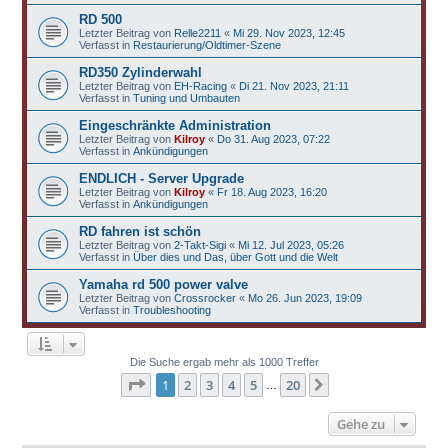
RD 500
Letzter Beitrag von
Relle2211
«
Mi 29. Nov 2023, 12:45
Verfasst in
Restaurierung/Oldtimer-Szene
RD350 Zylinderwahl
Letzter Beitrag von
EH-Racing
«
Di 21. Nov 2023, 21:11
Verfasst in
Tuning und Umbauten
Eingeschränkte Administration
Letzter Beitrag von
Kilroy
«
Do 31. Aug 2023, 07:22
Verfasst in
Ankündigungen
ENDLICH - Server Upgrade
Letzter Beitrag von
Kilroy
«
Fr 18. Aug 2023, 16:20
Verfasst in
Ankündigungen
RD fahren ist schön
Letzter Beitrag von
2-Takt-Sigi
«
Mi 12. Jul 2023, 05:26
Verfasst in
Über dies und Das, über Gott und die Welt
Yamaha rd 500 power valve
Letzter Beitrag von
Crossrocker
«
Mo 26. Jun 2023, 19:09
Verfasst in
Troubleshooting
Die Suche ergab mehr als 1000 Treffer
Seite
1
von
20
1
2
3
4
5
20
Nächste
…
Gehe zu