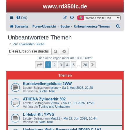
www.rd350lc.de
FAQ
S
Startseite
Foren-Übersicht
Suche
Unbeantwortete Themen
u
Unbeantwortete Themen
c
Zur erweiterten Suche
h
Suche
Erweiterte Suche
e
Die Suche ergab mehr als 1000 Treffer
Seite
1
von
20
1
2
3
4
5
20
Nächste
…
Themen
Kurbelwellengehäuse 1WW
Letzter Beitrag von
bruny
«
Sa 1. Aug 2026, 22:20
Verfasst in
Suche Teile
ATHENA Zylinderkit 392
Letzter Beitrag von
V-max
«
So 12. Jul 2026, 12:28
Verfasst in
Tuning und Umbauten
L-Hebel-Kit YPVS
Letzter Beitrag von
Matt21
«
Mo 22. Jun 2026, 10:44
Verfasst in
Biete Teile
Umlenkung Welle Bremspedal RD250 C 1A2