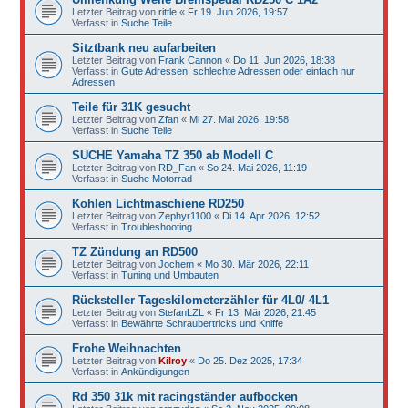
Letzter Beitrag von
rittle
«
Fr 19. Jun 2026, 19:57
Verfasst in
Suche Teile
Sitztbank neu aufarbeiten
Letzter Beitrag von
Frank Cannon
«
Do 11. Jun 2026, 18:38
Verfasst in
Gute Adressen, schlechte Adressen oder einfach nur
Adressen
Teile für 31K gesucht
Letzter Beitrag von
Zfan
«
Mi 27. Mai 2026, 19:58
Verfasst in
Suche Teile
SUCHE Yamaha TZ 350 ab Modell C
Letzter Beitrag von
RD_Fan
«
So 24. Mai 2026, 11:19
Verfasst in
Suche Motorrad
Kohlen Lichtmaschiene RD250
Letzter Beitrag von
Zephyr1100
«
Di 14. Apr 2026, 12:52
Verfasst in
Troubleshooting
TZ Zündung an RD500
Letzter Beitrag von
Jochem
«
Mo 30. Mär 2026, 22:11
Verfasst in
Tuning und Umbauten
Rücksteller Tageskilometerzähler für 4L0/ 4L1
Letzter Beitrag von
StefanLZL
«
Fr 13. Mär 2026, 21:45
Verfasst in
Bewährte Schraubertricks und Kniffe
Frohe Weihnachten
Letzter Beitrag von
Kilroy
«
Do 25. Dez 2025, 17:34
Verfasst in
Ankündigungen
Rd 350 31k mit racingständer aufbocken