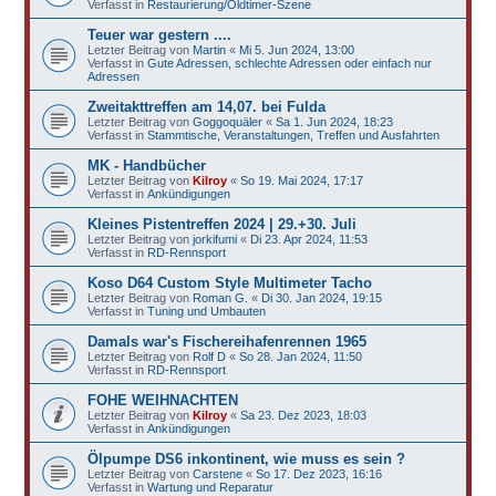
Verfasst in
Restaurierung/Oldtimer-Szene
Teuer war gestern ....
Letzter Beitrag von
Martin
«
Mi 5. Jun 2024, 13:00
Verfasst in
Gute Adressen, schlechte Adressen oder einfach nur
Adressen
Zweitakttreffen am 14,07. bei Fulda
Letzter Beitrag von
Goggoquäler
«
Sa 1. Jun 2024, 18:23
Verfasst in
Stammtische, Veranstaltungen, Treffen und Ausfahrten
MK - Handbücher
Letzter Beitrag von
Kilroy
«
So 19. Mai 2024, 17:17
Verfasst in
Ankündigungen
Kleines Pistentreffen 2024 | 29.+30. Juli
Letzter Beitrag von
jorkifumi
«
Di 23. Apr 2024, 11:53
Verfasst in
RD-Rennsport
Koso D64 Custom Style Multimeter Tacho
Letzter Beitrag von
Roman G.
«
Di 30. Jan 2024, 19:15
Verfasst in
Tuning und Umbauten
Damals war's Fischereihafenrennen 1965
Letzter Beitrag von
Rolf D
«
So 28. Jan 2024, 11:50
Verfasst in
RD-Rennsport
FOHE WEIHNACHTEN
Letzter Beitrag von
Kilroy
«
Sa 23. Dez 2023, 18:03
Verfasst in
Ankündigungen
Ölpumpe DS6 inkontinent, wie muss es sein ?
Letzter Beitrag von
Carstene
«
So 17. Dez 2023, 16:16
Verfasst in
Wartung und Reparatur