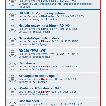
Letzter Beitrag von
Herby
«
Mi 4. Jun 2025, 18:43
Verfasst in
Gute Adressen, schlechte Adressen oder einfach nur
Adressen
RD 400 1A3 Zylinderkopfvolumen
Letzter Beitrag von
RD-Peeder
«
Do 22. Mai 2025, 20:53
Verfasst in
Tuning und Umbauten
Haubtbremszylinder hinten RD 400
Letzter Beitrag von
RD400
«
Fr 28. Mär 2025, 18:33
Verfasst in
Troubleshooting
Neue Anti-Spam-Maßnahme
Letzter Beitrag von
Kilroy
«
Sa 22. Mär 2025, 15:53
Verfasst in
Ankündigungen
RD 350 YPVS 1WT
Letzter Beitrag von
yamsi
«
Mo 10. Mär 2025, 19:47
Verfasst in
Troubleshooting
Registrierung
Letzter Beitrag von
Kilroy
«
Mo 20. Jan 2025, 12:36
Verfasst in
Ankündigungen
Schauglas Bremspumpe
Letzter Beitrag von
Kilroy
«
Fr 10. Jan 2025, 17:49
Verfasst in
FAQ-Themen
Wieder da: RD-Kalender 2025
Letzter Beitrag von
Kilroy
«
So 5. Jan 2025, 13:28
Verfasst in
Ankündigungen
Ölschläucherl
Letzter Beitrag von
2-Takt-Sigi
«
Fr 20. Dez 2024, 12:11