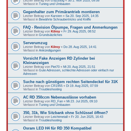
Letzter Beitrag von
crazydog
«
So 2. Nov 2025, 09:08
Verfasst in
Tuning und Umbauten
Gegenhalter zum Primärantrieb montieren
Letzter Beitrag von
Karsten
«
Sa 20. Sep 2025, 14:35
Verfasst in
Bewährte Schraubertricks und Kniffe
FAQ - Revision Ölpumpe, Fragen und Anmerkungen
Letzter Beitrag von
Kilroy
«
Fr 29. Aug 2025, 08:52
Verfasst in
Grundsätzliches
Serverumzug
Letzter Beitrag von
Kilroy
«
Do 28. Aug 2025, 14:41
Verfasst in
Ankündigungen
Vorsicht Fake Anzeigen RD Zylinder bei
Kleinanzeigen
Letzter Beitrag von
Piet70
«
Mi 20. Aug 2025, 21:51
Verfasst in
Gute Adressen, schlechte Adressen oder einfach nur
Adressen
Suche nach günstigem rechten Seitendeckel für 31K
Letzter Beitrag von
CR1955
«
Di 19. Aug 2025, 07:59
Verfasst in
Troubleshooting
AC RD 350ccm Nebenauslässe vorhaben
Letzter Beitrag von
RD_Fan
«
Mi 23. Jul 2025, 09:10
Verfasst in
Tuning und Umbauten
350, 31k, Wie Sitzbank ohne Schlüssel öffnen?
Letzter Beitrag von
Leichtmetall
«
Fr 20. Jun 2025, 16:43
Verfasst in
Troubleshooting
Osram LED H4 für RD 350 Kompatibel