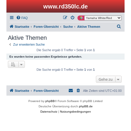
www.rd350lc.de
FAQ
S
Startseite
Foren-Übersicht
Suche
Aktive Themen
u
Aktive Themen
c
Zur erweiterten Suche
h
Die Suche ergab 0 Treffer • Seite
1
von
1
e
Es wurden keine passenden Ergebnisse gefunden.
Die Suche ergab 0 Treffer • Seite
1
von
1
Gehe zu
Startseite
Foren-Übersicht
Alle Zeiten sind
UTC+01:00
Powered by
phpBB
® Forum Software © phpBB Limited
Deutsche Übersetzung durch
phpBB.de
Datenschutz
|
Nutzungsbedingungen