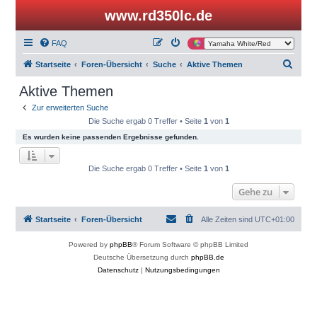
www.rd350lc.de
FAQ
S
Startseite
Foren-Übersicht
Suche
Aktive Themen
u
Aktive Themen
c
Zur erweiterten Suche
h
Die Suche ergab 0 Treffer • Seite
1
von
1
e
Es wurden keine passenden Ergebnisse gefunden.
Die Suche ergab 0 Treffer • Seite
1
von
1
Gehe zu
Startseite
Foren-Übersicht
Alle Zeiten sind
UTC+01:00
Powered by
phpBB
® Forum Software © phpBB Limited
Deutsche Übersetzung durch
phpBB.de
Datenschutz
|
Nutzungsbedingungen