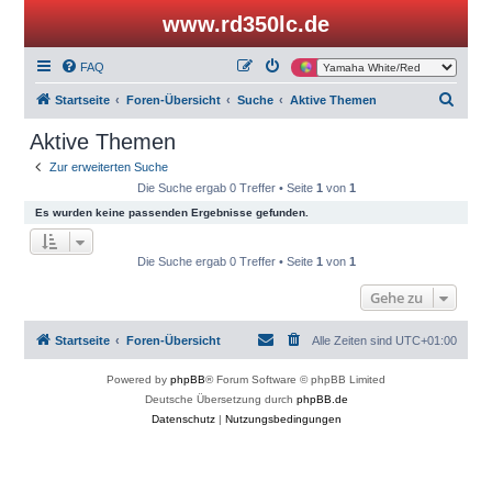
www.rd350lc.de
FAQ
S
Startseite
Foren-Übersicht
Suche
Aktive Themen
u
Aktive Themen
c
Zur erweiterten Suche
h
Die Suche ergab 0 Treffer • Seite
1
von
1
e
Es wurden keine passenden Ergebnisse gefunden.
Die Suche ergab 0 Treffer • Seite
1
von
1
Gehe zu
Startseite
Foren-Übersicht
Alle Zeiten sind
UTC+01:00
Powered by
phpBB
® Forum Software © phpBB Limited
Deutsche Übersetzung durch
phpBB.de
Datenschutz
|
Nutzungsbedingungen