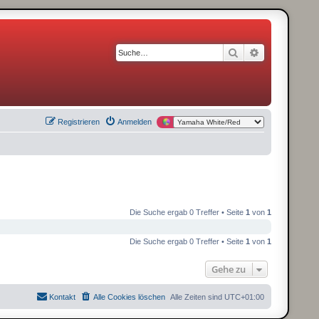
Suche
Erweiterte S
Registrieren
Anmelden
Die Suche ergab 0 Treffer • Seite
1
von
1
Die Suche ergab 0 Treffer • Seite
1
von
1
Gehe zu
Kontakt
Alle Cookies löschen
Alle Zeiten sind
UTC+01:00