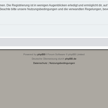
en. Die Registrierung ist in wenigen Augenblicken erledigt und ermöglicht dir, au
Beachte bitte unsere Nutzungsbedingungen und die verwandten Regelungen, bevor d
Powered by
phpBB
® Forum Software © phpBB Limited
Deutsche Übersetzung durch
phpBB.de
Datenschutz
|
Nutzungsbedingungen