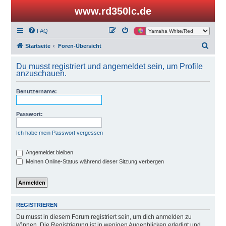
www.rd350lc.de
FAQ
S
Startseite
Foren-Übersicht
u
Du musst registriert und angemeldet sein, um Profile
c
anzuschauen.
h
Benutzername:
e
Passwort:
Ich habe mein Passwort vergessen
Angemeldet bleiben
Meinen Online-Status während dieser Sitzung verbergen
REGISTRIEREN
Du musst in diesem Forum registriert sein, um dich anmelden zu
können. Die Registrierung ist in wenigen Augenblicken erledigt und