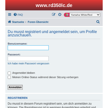
www.rd350lc.de
FAQ
S
Startseite
Foren-Übersicht
u
Du musst registriert und angemeldet sein, um Profile
c
anzuschauen.
h
Benutzername:
e
Passwort:
Ich habe mein Passwort vergessen
Angemeldet bleiben
Meinen Online-Status während dieser Sitzung verbergen
REGISTRIEREN
Du musst in diesem Forum registriert sein, um dich anmelden zu
können. Die Registrierung ist in wenigen Augenblicken erledigt und