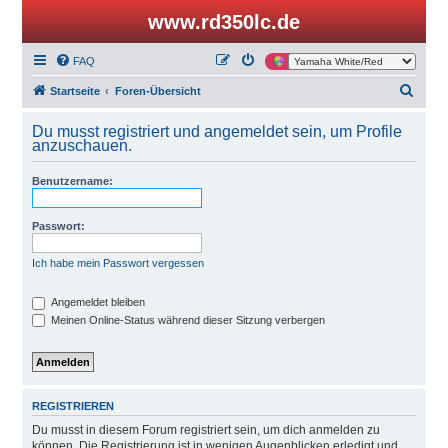
www.rd350lc.de
FAQ
S
Startseite
Foren-Übersicht
u
Du musst registriert und angemeldet sein, um Profile
c
anzuschauen.
h
Benutzername:
e
Passwort:
Ich habe mein Passwort vergessen
Angemeldet bleiben
Meinen Online-Status während dieser Sitzung verbergen
REGISTRIEREN
Du musst in diesem Forum registriert sein, um dich anmelden zu
können. Die Registrierung ist in wenigen Augenblicken erledigt und