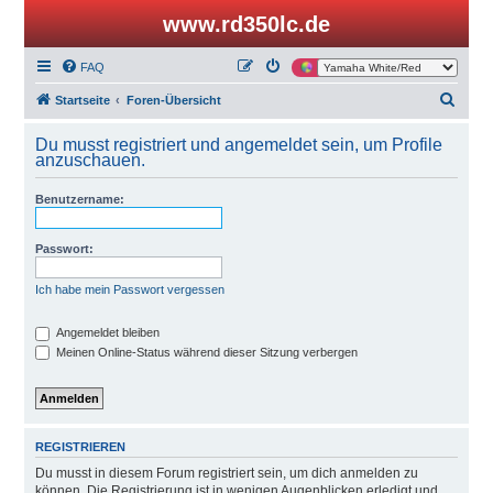
www.rd350lc.de
FAQ
S
Startseite
Foren-Übersicht
u
Du musst registriert und angemeldet sein, um Profile
c
anzuschauen.
h
Benutzername:
e
Passwort:
Ich habe mein Passwort vergessen
Angemeldet bleiben
Meinen Online-Status während dieser Sitzung verbergen
REGISTRIEREN
Du musst in diesem Forum registriert sein, um dich anmelden zu
können. Die Registrierung ist in wenigen Augenblicken erledigt und