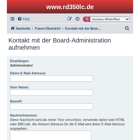
www.rd350lc.de
FAQ
S
Startseite
Foren-Übersicht
Kontakt mit der Board-Administration aufnehmen
u
Kontakt mit der Board-Administration
c
aufnehmen
h
e
Empfänger:
Administrator
Deine E-Mail-Adresse:
Dein Name:
Betreff:
Nachrichtentext:
Diese Nachricht wird als reiner Text verschickt, verwende daher kein HTML
oder BBCode. Als Antwort-Adresse für die E-Mail wird deine E-Mail-Adresse
angegeben.