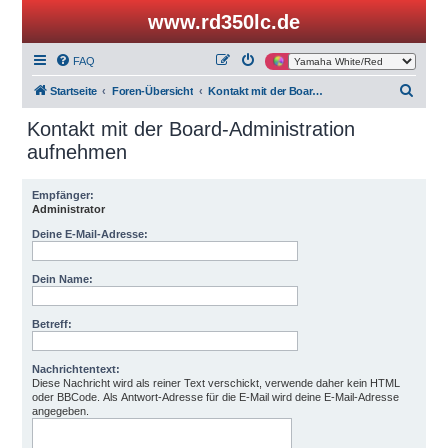
www.rd350lc.de
FAQ
S
Startseite
Foren-Übersicht
Kontakt mit der Board-Administration aufnehmen
u
Kontakt mit der Board-Administration
c
aufnehmen
h
e
Empfänger:
Administrator
Deine E-Mail-Adresse:
Dein Name:
Betreff:
Nachrichtentext:
Diese Nachricht wird als reiner Text verschickt, verwende daher kein HTML
oder BBCode. Als Antwort-Adresse für die E-Mail wird deine E-Mail-Adresse
angegeben.